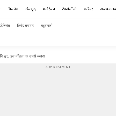
ा
बिज़नेस
खेलकूद
मनोरंजन
टेक्नोलॉजी
करियर
अजब-गज
ंटेलिजेंस
क्रिकेट समाचार
राहुल गांधी
क की छूट, इस मॉडल पर सबसे ज्यादा
ADVERTISEMENT