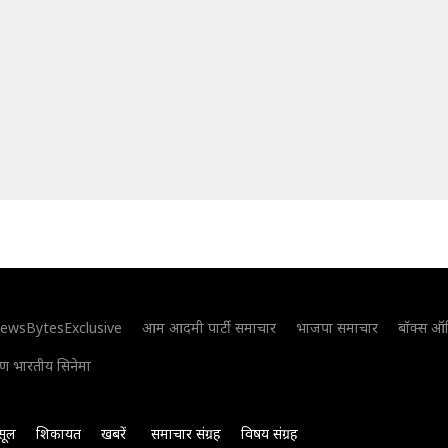
ewsBytesExclusive
आम आदमी पार्टी समाचार
भाजपा समाचार
बॉक्स ऑ
िण भारतीय सिनेमा
सूल
शिकायत
खबरें
समाचार संग्रह
विषय संग्रह