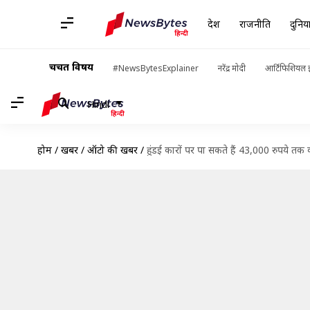
देश
राजनीति
दुनिय
चर्चित विषय
#NewsBytesExplainer
नरेंद्र मोदी
आर्टिफिशियल इ
Hindi
होम
/
खबरें
/
ऑटो की खबरें
/
हुंडई कारों पर पा सकते हैं 43,000 रुपये त