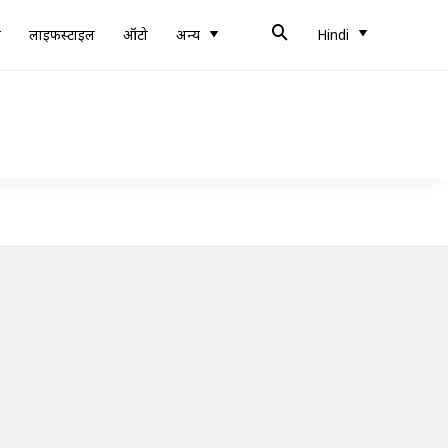
ब
लाइफस्टाइल
ऑटो
अन्य
Hindi