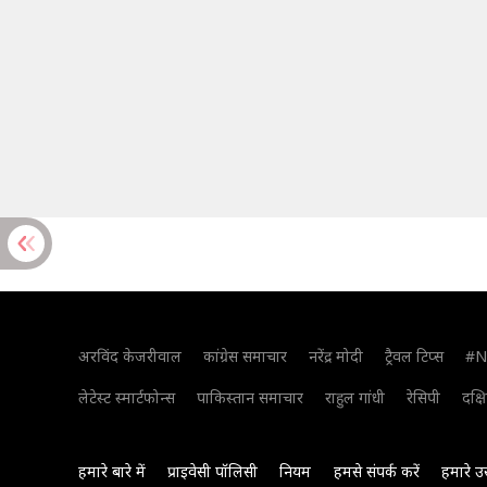
अरविंद केजरीवाल
कांग्रेस समाचार
नरेंद्र मोदी
ट्रैवल टिप्स
#N
लेटेस्ट स्मार्टफोन्स
पाकिस्तान समाचार
राहुल गांधी
रेसिपी
दक्ष
हमारे बारे में
प्राइवेसी पॉलिसी
नियम
हमसे संपर्क करें
हमारे उ