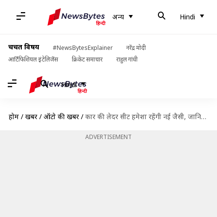
अन्य
Hindi
चर्चित विषय
#NewsBytesExplainer
नरेंद्र मोदी
आर्टिफिशियल इंटेलिजेंस
क्रिकेट समाचार
राहुल गांधी
Hindi
होम
/
खबरें
/
ऑटो की खबरें
/
कार की लेदर सीट हमेशा रहेंगी नई जैसी, जानिए रखरखाव के आसान तरीके
ADVERTISEMENT