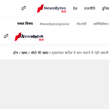
देश
राजनीति
दुनिय
चर्चित विषय
#NewsBytesExplainer
नरेंद्र मोदी
आर्टिफिशियल इ
Hindi
होम
/
खबरें
/
ऑटो की खबरें
/
मूसलाधार बारिश में कार चलाने में नहीं आएग