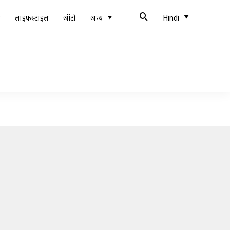
ब
लाइफस्टाइल
ऑटो
अन्य
Hindi