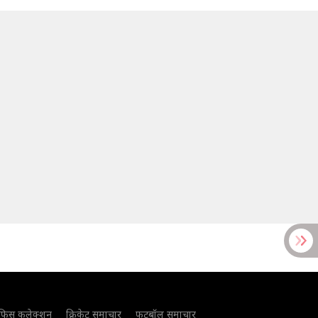
फिस कलेक्शन
क्रिकेट समाचार
फुटबॉल समाचार