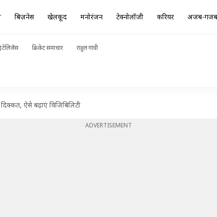
ा
बिज़नेस
खेलकूद
मनोरंजन
टेक्नोलॉजी
करियर
अजब-गज
ंटेलिजेंस
क्रिकेट समाचार
राहुल गांधी
ी दिक्कत, ऐसे बढ़ाएं विजिबिलिटी
ADVERTISEMENT