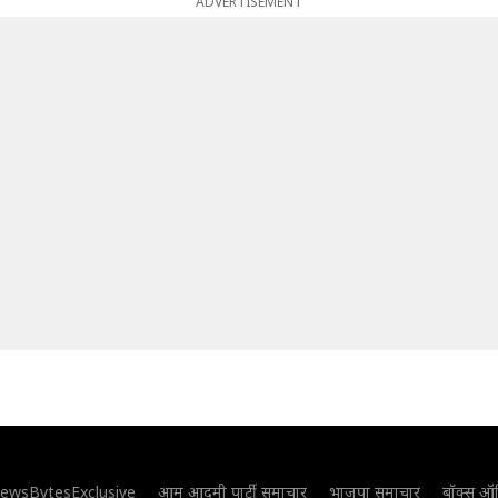
ADVERTISEMENT
ewsBytesExclusive
आम आदमी पार्टी समाचार
भाजपा समाचार
बॉक्स ऑ