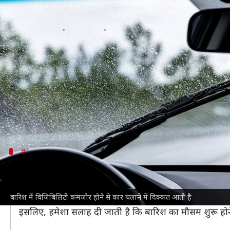
मूसलाधार बारिश में कार चलाने में नह
लेखन
Jul 05, 2026
06:25 pm
दिनेश चंद शर्मा
क्या है खबर?
देश के कई राज्यों में
मानसून
की बारिश का दौर शुरू हो गया ह
झमाझम
बारिश
के दौरान सामने सड़क पर कुछ भी नजर नहीं आ
इस कारण ऐसे मौसम में ड्राइविंग करना खतरनाक हो सकता 
#1
विंडशील्ड वाइपर का रखें ध्यान
बारिश में गाड़ी चलाते समय विंडशील्ड वाइपर सबसे ज्यादा उपयो
बारिश में विजिबिलिटी कमजोर होने से कार चलाने में दिक्कत आती है
हालांकि, लगातार इस्तेमाल से वाइपर ब्लेड खराब हो सकते हैं
इसलिए, हमेशा सलाह दी जाती है कि बारिश का मौसम शुरू होने स