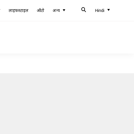
ब
लाइफस्टाइल
ऑटो
अन्य
Hindi