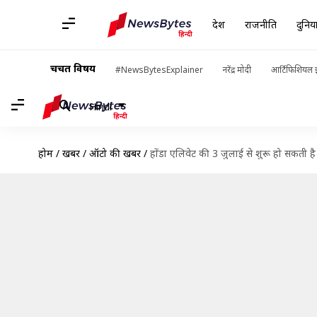
देश
राजनीति
दुनिय
चर्चित विषय
#NewsBytesExplainer
नरेंद्र मोदी
आर्टिफिशियल इ
Hindi
होम
/
खबरें
/
ऑटो की खबरें
/
होंडा एलिवेट की 3 जुलाई से शुरू हो सकती है