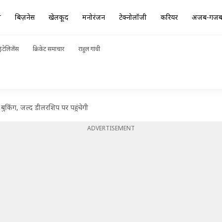
ा
बिज़नेस
खेलकूद
मनोरंजन
टेक्नोलॉजी
करियर
अजब-गज
ंटेलिजेंस
क्रिकेट समाचार
राहुल गांधी
 बुकिंग, जल्द डीलरशिप पर पहुंचेगी
ADVERTISEMENT