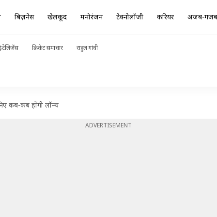
ा
बिज़नेस
खेलकूद
मनोरंजन
टेक्नोलॉजी
करियर
अजब-गज
ंटेलिजेंस
क्रिकेट समाचार
राहुल गांधी
ानिए कब-कब होंगी लॉन्च
ADVERTISEMENT