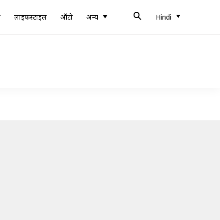
ब
लाइफस्टाइल
ऑटो
अन्य
Hindi