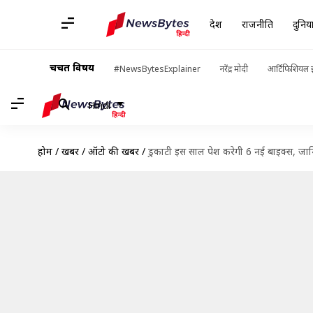
देश
राजनीति
दुनिय
चर्चित विषय
#NewsBytesExplainer
नरेंद्र मोदी
आर्टिफिशियल इ
Hindi
होम
/
खबरें
/
ऑटो की खबरें
/
डुकाटी इस साल पेश करेगी 6 नई बाइक्स, ज