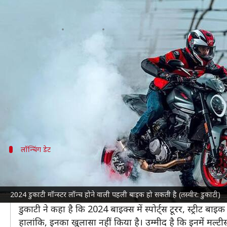
डुकाटी इस साल पेश करेगी 6 नई बाइक
लेखन
Jul 27, 2023
09:54 am
दिनेश चंद शर्मा
क्या है खबर?
इटालियन बाइक निर्माता
डुकाटी
ने अपनी बाइक्स के 2024 म
कंपनी हर साल की तरह इस साल भी अपने डिजिटल मीडिया मा
दोपहिया वाहन कंपनी अगले कुछ सप्ताहों के दौरान 6 बाइक
लॉन्चिंग डेट
7 नवंबर तक पेश होंगी सभी 6 बाइक्स
प्रीमियम बाइक निर्माता की बाकी 5 बाइक्स से 19 सितंबर के ब
2024 डुकाटी मॉन्स्टर लॉन्च होने वाली पहली बाइक हो सकती है (तस्वीर: डुकाटी)
नवंबर को दस्तक देगी।
डुकाटी ने कहा है कि 2024 बाइक्स में स्पोर्ट्स टूरर, स्ट्रीट बा
हालांकि, इनका खुलासा नहीं किया है। उम्मीद है कि इनमें मल्टीस