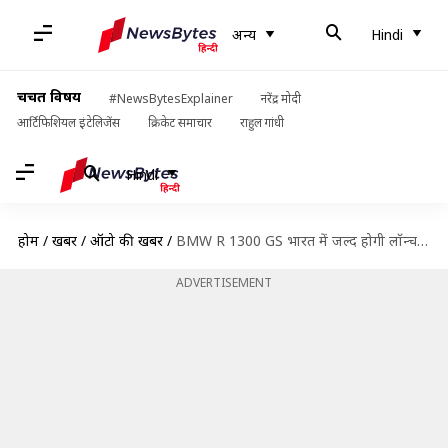
अन्य
Hindi
चर्चित विषय
#NewsBytesExplainer
नरेंद्र मोदी
आर्टिफिशियल इंटेलिजेंस
क्रिकेट समाचार
राहुल गांधी
Hindi
होम
/
खबरें
/
ऑटो की खबरें
/
BMW R 1300 GS भारत में जल्द होगी लॉन्च, टीजर से मिला यह संकेत
ADVERTISEMENT