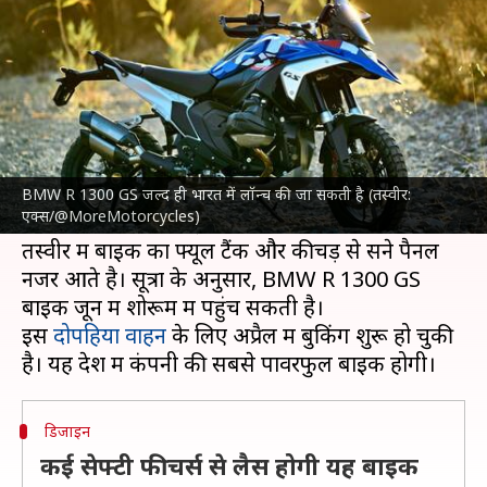
होगी लॉन्च, टीजर से मिला यह संकेत
लेखन
May 28, 2024
04:17 pm
दिनेश चंद शर्मा
क्या है खबर?
BMW मोटरराड
भारतीय बाजार में अपनी R 1300 GS
को लॉन्च करने जा रही है। हाल ही में जारी किए गए
BMW R 1300 GS जल्द ही भारत में लॉन्च की जा सकती है (तस्वीर:
एक्स/@MoreMotorcycles)
आधिकारिक टीजर से इसके संकेत मिलते हैं।
तस्वीर में बाइक का फ्यूल टैंक और कीचड़ से सने पैनल
नजर आते है। सूत्रों के अनुसार, BMW R 1300 GS
बाइक जून में शोरूम में पहुंच सकती है।
इस
दोपहिया वाहन
के लिए अप्रैल में बुकिंग शुरू हो चुकी
डिजाइन
कई सेफ्टी फीचर्स से लैस होगी यह बाइक