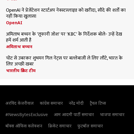
OpenAI ने प्रेजेंटेशन स्टार्टअप नेक्स्टस्लाइड को खरीदा, सौदे की शर्तों का
नहीं किया खुलासा
OpenAI
अमिताभ बच्चन के 'तूफानी जोश' पर 'KBC' के निर्देशक बोले- उन्हें देख
हमें शर्म आती है
अमिताभ बच्चन
चोट से उबरकर शुभमन गिल नेट्स पर बल्लेबाजी ले लिए लौटे, भारत के
लिए अच्छी खबर
भारतीय क्रिकेट टीम
अरविंद केजरीवाल
कांग्रेस समाचार
नरेंद्र मोदी
ट्रैवल टिप्स
#NewsBytesExclusive
आम आदमी पार्टी समाचार
भाजपा समाचार
बॉक्स ऑफिस कलेक्शन
क्रिकेट समाचार
फुटबॉल समाचार