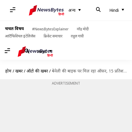
अन्य
Hindi
चर्चित विषय
#NewsBytesExplainer
नरेंद्र मोदी
आर्टिफिशियल इंटेलिजेंस
क्रिकेट समाचार
राहुल गांधी
Hindi
होम
/
खबरें
/
ऑटो की खबरें
/
बेनेली की बाइक पर मिल रहा ऑफर, 15 प्रतिशत डाउन पेमेंट पर खरीदें यह क्रूजर बाइक
ADVERTISEMENT