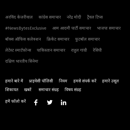
अरविंद केजरीवाल
कांग्रेस समाचार
नरेंद्र मोदी
ट्रैवल टिप्स
#NewsBytesExclusive
आम आदमी पार्टी समाचार
भाजपा समाचार
बॉक्स ऑफिस कलेक्शन
क्रिकेट समाचार
फुटबॉल समाचार
लेटेस्ट स्मार्टफोन्स
पाकिस्तान समाचार
राहुल गांधी
रेसिपी
दक्षिण भारतीय सिनेमा
हमारे बारे में
प्राइवेसी पॉलिसी
नियम
हमसे संपर्क करें
हमारे उसूल
शिकायत
खबरें
समाचार संग्रह
विषय संग्रह
हमें फॉलो करें