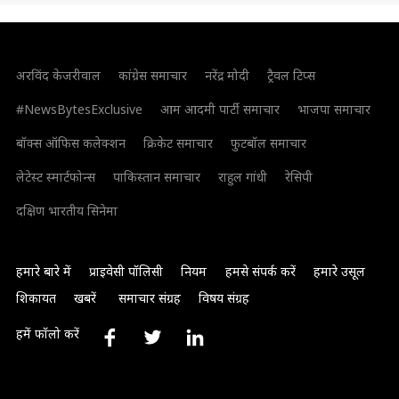
अरविंद केजरीवाल
कांग्रेस समाचार
नरेंद्र मोदी
ट्रैवल टिप्स
#NewsBytesExclusive
आम आदमी पार्टी समाचार
भाजपा समाचार
बॉक्स ऑफिस कलेक्शन
क्रिकेट समाचार
फुटबॉल समाचार
लेटेस्ट स्मार्टफोन्स
पाकिस्तान समाचार
राहुल गांधी
रेसिपी
दक्षिण भारतीय सिनेमा
हमारे बारे में
प्राइवेसी पॉलिसी
नियम
हमसे संपर्क करें
हमारे उसूल
शिकायत
खबरें
समाचार संग्रह
विषय संग्रह
हमें फॉलो करें