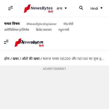
अन्य
Hindi
चर्चित विषय
#NewsBytesExplainer
नरेंद्र मोदी
आर्टिफिशियल इंटेलिजेंस
क्रिकेट समाचार
राहुल गांधी
Hindi
होम
/
खबरें
/
ऑटो की खबरें
/
बजाज पल्सर NS200 और NS160 का लुक हुआ और शानदार, मिला रेड कलर का विकल्प
ADVERTISEMENT