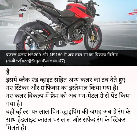
का लुक हुआ और शानदार, मिला रेड
कलर का विकल्प
लेखन
May 23, 2023
02:08 pm
दिनेश चंद शर्मा
क्या है खबर?
बजाज पल्सर NS200 और NS160 में अब लाल रंग का विकल्प मिलेगा
दोपहिया वाहन निर्माता
बजाज
ने अपनी पल्सर NS200
(तस्वीर:ट्विटर@SujanBarman47)
और NS160 बाइक्स को आकर्षक रेड कलर में पेश किया
है।
इसमें ब्लैक एंड व्हाइट सहित अन्य कलर का टच देते हुए
नए स्टिकर और ग्राफिक्स का इस्तेमाल किया गया है।
नए कलर विकल्प में फ्रेम को अब गन-मेटल ग्रे से पेंट किया
गया है।
वहीं व्हील्स पर लाल पिन-स्ट्राइपिंग की जगह अब ग्रे रंग के
साथ हेडलाइट काउल पर लाल और सफेद रंग के स्टिकर