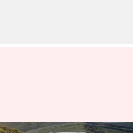
अब ऑडी की कार खरीदना पड़ेगा