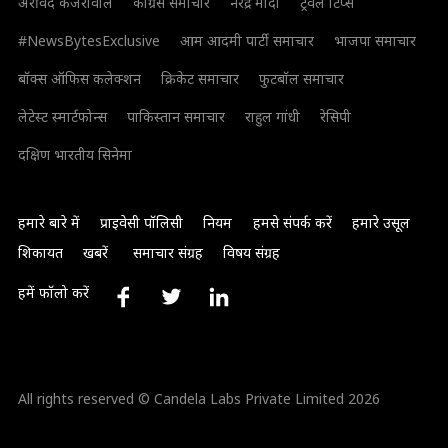
अरविंद केजरीवाल
कांग्रेस समाचार
नरेंद्र मोदी
ट्रैवल टिप्स
#NewsBytesExclusive
आम आदमी पार्टी समाचार
भाजपा समाचार
बॉक्स ऑफिस कलेक्शन
क्रिकेट समाचार
फुटबॉल समाचार
लेटेस्ट स्मार्टफोन्स
पाकिस्तान समाचार
राहुल गांधी
रेसिपी
दक्षिण भारतीय सिनेमा
हमारे बारे में
प्राइवेसी पॉलिसी
नियम
हमसे संपर्क करें
हमारे उसूल
शिकायत
खबरें
समाचार संग्रह
विषय संग्रह
हमें फॉलो करें
All rights reserved © Candela Labs Private Limited 2026