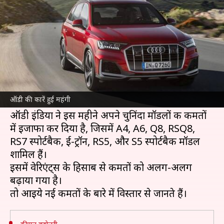
महंगा, कंपनी ने बढ़ाए दाम
लेखन
Nov 17, 2021
09:30 pm
सोनाली सिंह
क्या है खबर?
अगर आप इस महीने
ऑडी
की कार खरीदने की योजना
बना रहे हैं तो यह आपके जेब पर अतिरिक्त बोझ डाल
ऑडी की कारें हुई महंगी
सकती है।
ऑडी इंडिया ने इस महीने अपने चुनिंदा मॉडलों की कीमतों
में इजाफा कर दिया है, जिसमें A4, A6, Q8, RSQ8,
RS7 स्पोर्टबैक, ई-ट्रॉन, RS5, और S5 स्पोर्टबैक मॉडल
शामिल हैं।
इसमें वेरिएंट्स के हिसाब से कीमतों को अलग-अलग
बढ़ाया गया है।