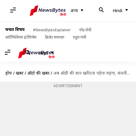
अन्य
Hindi
चर्चित विषय
#NewsBytesExplainer
नरेंद्र मोदी
आर्टिफिशियल इंटेलिजेंस
क्रिकेट समाचार
राहुल गांधी
Hindi
होम
/
खबरें
/
ऑटो की खबरें
/
अब ऑडी की कार खरीदना पड़ेगा महंगा, कंपनी ने बढ़ाए दाम
ADVERTISEMENT