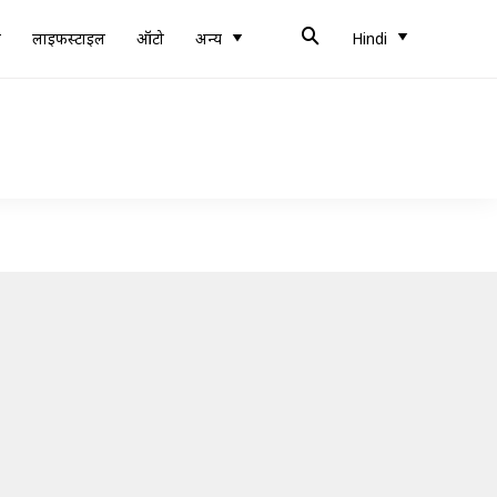
ब
लाइफस्टाइल
ऑटो
अन्य
Hindi