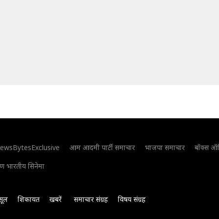
ewsBytesExclusive
आम आदमी पार्टी समाचार
भाजपा समाचार
बॉक्स ऑ
िण भारतीय सिनेमा
सूल
शिकायत
खबरें
समाचार संग्रह
विषय संग्रह