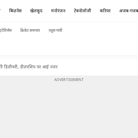
ा
बिज़नेस
खेलकूद
मनोरंजन
टेक्नोलॉजी
करियर
अजब-गज
ंटेलिजेंस
क्रिकेट समाचार
राहुल गांधी
ू होगी डिलीवरी, डीलरशिप पर आई नजर
ADVERTISEMENT