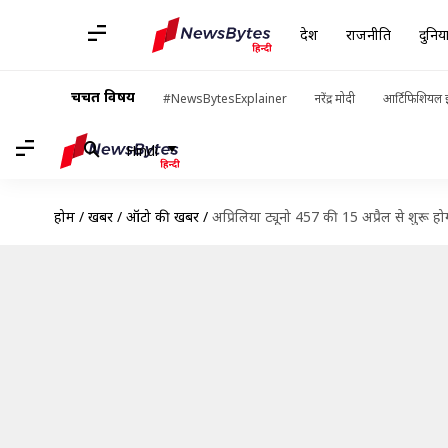
देश
राजनीति
दुनिय
चर्चित विषय
#NewsBytesExplainer
नरेंद्र मोदी
आर्टिफिशियल इ
Hindi
होम
/
खबरें
/
ऑटो की खबरें
/
अप्रिलिया ट्यूनो 457 की 15 अप्रैल से शुर