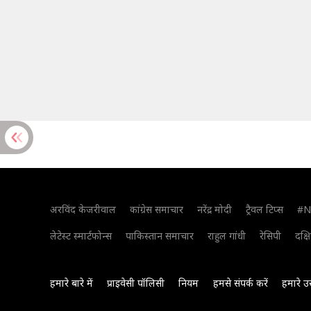
अरविंद केजरीवाल
कांग्रेस समाचार
नरेंद्र मोदी
ट्रैवल टिप्स
#N
लेटेस्ट स्मार्टफोन्स
पाकिस्तान समाचार
राहुल गांधी
रेसिपी
दक्ष
हमारे बारे में
प्राइवेसी पॉलिसी
नियम
हमसे संपर्क करें
हमारे उ