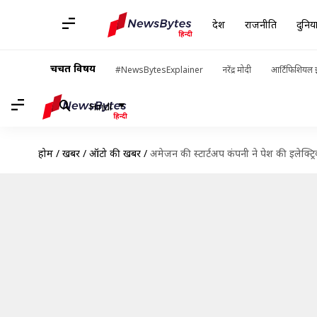
देश
राजनीति
दुनिय
चर्चित विषय
#NewsBytesExplainer
नरेंद्र मोदी
आर्टिफिशियल इ
Hindi
होम
/
खबरें
/
ऑटो की खबरें
/
अमेजन की स्टार्टअप कंपनी ने पेश की इलेक्ट्रि