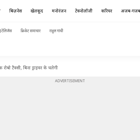
ा
बिज़नेस
खेलकूद
मनोरंजन
टेक्नोलॉजी
करियर
अजब-गज
ंटेलिजेंस
क्रिकेट समाचार
राहुल गांधी
क रोबो टैक्सी, बिना ड्राइवर के चलेगी
ADVERTISEMENT