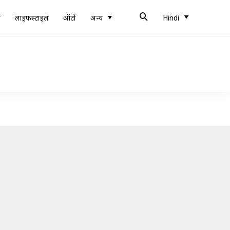
ब
लाइफस्टाइल
ऑटो
अन्य
Hindi