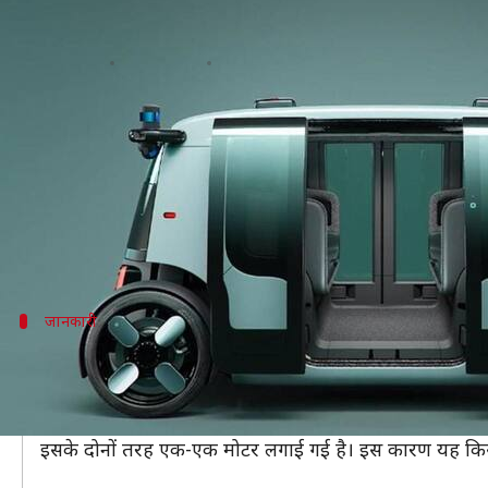
अमेजन की स्टार्टअप कंपनी ने पेश की इले
लेखन
Dec 15, 2020
08:00 pm
मोना दीक्षित
क्या है खबर?
दुनिया में नए-नए और अच्छी रेंज वाले इलेक्ट्रिक वाहन लाए जा र
इसी बीच दिग्गज ई-कॉर्मस कंपनी अमेजन की स्टार्टअप कंपनी
इसका मतलब यह है कि यह वाहन बिना ड्राइवर के चलेगा। इस 
जानकारी
एक बार चार्ज में चलेगी 16 घंटे
इसे एक ड्राइवर रहित गाड़ी या इलेक्ट्रिक रोबो टैक्सी कह सकते ह
कंपनी के अनुसार इस रोबो टैक्सी को एक बार फुल चार्ज करने
इसके दोनों तरह एक-एक मोटर लगाई गई है। इस कारण यह किसी भ