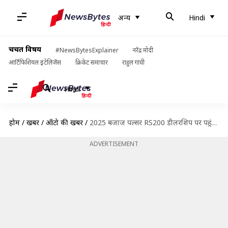
अन्य
Hindi
चर्चित विषय
#NewsBytesExplainer
नरेंद्र मोदी
आर्टिफिशियल इंटेलिजेंस
क्रिकेट समाचार
राहुल गांधी
Hindi
होम
/
खबरें
/
ऑटो की खबरें
/
2025 बजाज पल्सर RS200 डीलरशिप पर पहुंचना शुरू, जल्द होगी डिलीवरी
ADVERTISEMENT