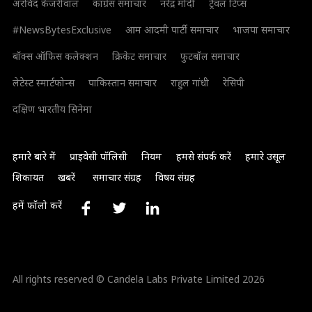
अरविंद केजरीवाल
कांग्रेस समाचार
नरेंद्र मोदी
ट्रैवल टिप्स
#NewsBytesExclusive
आम आदमी पार्टी समाचार
भाजपा समाचार
बॉक्स ऑफिस कलेक्शन
क्रिकेट समाचार
फुटबॉल समाचार
लेटेस्ट स्मार्टफोन्स
पाकिस्तान समाचार
राहुल गांधी
रेसिपी
दक्षिण भारतीय सिनेमा
हमारे बारे में
प्राइवेसी पॉलिसी
नियम
हमसे संपर्क करें
हमारे उसूल
शिकायत
खबरें
समाचार संग्रह
विषय संग्रह
हमें फॉलो करें
All rights reserved © Candela Labs Private Limited 2026