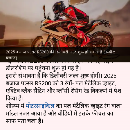
डीलरशिप पर पहुंचना शुरू, जल्द होगी
डिलीवरी
लेखन
Jan 13, 2025
03:13 pm
दिनेश चंद शर्मा
क्या है खबर?
2025 बजाज पल्सर RS200 की डिलीवरी जल्द शुरू हो सकती है (तस्वीर:
दोपहिया वाहन निर्माता
बजाज
ने एक दशक बाद अपनी
बजाज)
नई पल्सर RS200 को लॉन्च किया है। अब यह बाइक
डीलरशिप पर पहुंचना शुरू हो गई है।
इससे संभावना है कि डिलीवरी जल्द शुरू होगी। 2025
बजाज पल्सर RS200 को 3 रंगों- पर्ल मेटैलिक व्हाइट,
एक्टिव ब्लैक सैटिन और ग्लॉसी रेसिंग रेड विकल्पों में पेश
किया है।
शोरूम में
मोटरसाइकिल
का पर्ल मेटैलिक व्हाइट रंग वाला
मॉडल नजर आया है और वीडियो में इसके फीचर्स का