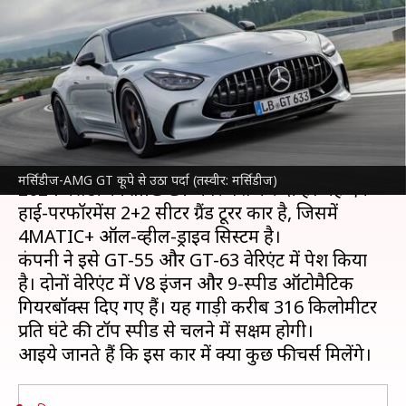
पर्दा, इन फीचर्स के साथ दस्तक देगी
यह कार
लेखन
Aug 19, 2023
12:08 pm
अविनाश
क्या है खबर?
लग्जरी कार कंपनी
मर्सिडीज
ने वैश्विक बाजार में अपनी
मर्सिडीज-AMG GT कूपे से उठा पर्दा (तस्वीर: मर्सिडीज)
2024 मर्सिडीज-AMG GT कार पेश कर दी है। यह एक
हाई-परफॉरमेंस 2+2 सीटर ग्रैंड टूरर कार है, जिसमें
4MATIC+ ऑल-व्हील-ड्राइव सिस्टम है।
कंपनी ने इसे GT-55 और GT-63 वेरिएंट में पेश किया
है। दोनों वेरिएंट में V8 इंजन और 9-स्पीड ऑटोमैटिक
गियरबॉक्स दिए गए हैं। यह गाड़ी करीब 316 किलोमीटर
प्रति घंटे की टॉप स्पीड से चलने में सक्षम होगी।