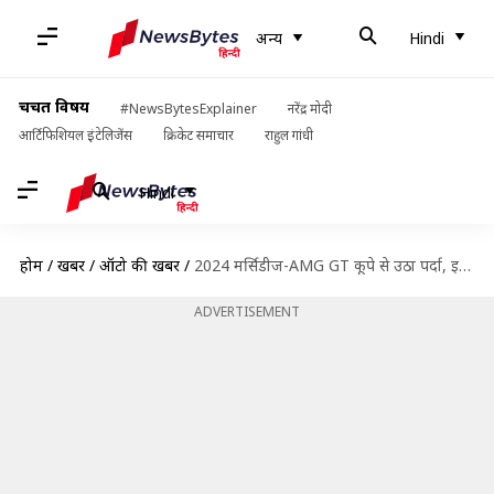
अन्य
Hindi
चर्चित विषय
#NewsBytesExplainer
नरेंद्र मोदी
आर्टिफिशियल इंटेलिजेंस
क्रिकेट समाचार
राहुल गांधी
Hindi
होम
/
खबरें
/
ऑटो की खबरें
/
2024 मर्सिडीज-AMG GT कूपे से उठा पर्दा, इन फीचर्स के साथ दस्तक देगी यह कार
ADVERTISEMENT