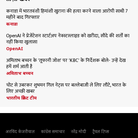
कनाडा में भारतवंशी हिमांशी खुराना की हत्या करने वाला आरोपी साथी 7
महीने बाद गिरफ्तार
कनाडा
OpenAI ने प्रेजेंटेशन स्टार्टअप नेक्स्टस्लाइड को खरीदा, सौदे की शर्तों का
नहीं किया खुलासा
OpenAI
अमिताभ बच्चन के 'तूफानी जोश' पर 'KBC' के निर्देशक बोले- उन्हें देख
हमें शर्म आती है
अमिताभ बच्चन
चोट से उबरकर शुभमन गिल नेट्स पर बल्लेबाजी ले लिए लौटे, भारत के
लिए अच्छी खबर
भारतीय क्रिकेट टीम
अरविंद केजरीवाल
कांग्रेस समाचार
नरेंद्र मोदी
ट्रैवल टिप्स