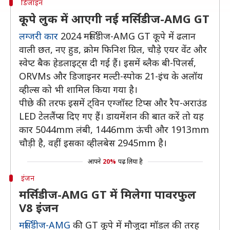
डिजाइन
कूपे लुक में आएगी नई मर्सिडीज-AMG GT
लग्जरी कार
2024 मर्सिडीज-AMG GT कूपे में ढलान
वाली छत, नए हुड, क्रोम फिनिश ग्रिल, चौड़े एयर वेंट और
स्वेप्ट बैक हेडलाइट्स दी गई हैं। इसमें ब्लैक बी-पिलर्स,
ORVMs और डिजाइनर मल्टी-स्पोक 21-इंच के अलॉय
व्हील्स को भी शामिल किया गया है।
पीछे की तरफ इसमें ट्विन एग्जॉस्ट टिप्स और रैप-अराउंड
LED टेललैंप्स दिए गए हैं। डायमेंशन की बात करें तो यह
कार 5044mm लंबी, 1446mm ऊंची और 1913mm
चौड़ी है, वहीं इसका व्हीलबेस 2945mm है।
आपने
20%
पढ़ लिया है
इंजन
मर्सिडीज-AMG GT में मिलेगा पावरफुल
V8 इंजन
मर्सिडीज-AMG
की GT कूपे में मौजूदा मॉडल की तरह