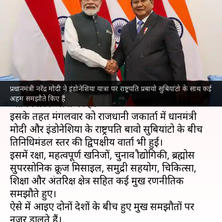
पर दोनों देशों के बीच कौन-से बड़े
समझौते हुए?
लेखन
Jul 07, 2026
01:51 pm
भारत शर्मा
क्या है खबर?
प्रधानमंत्री नरेंद्र मोदी ने इंडोनेशिया यात्रा पर राष्ट्रपति प्रबावो सुबियांटो के साथ कई
प्रधानमंत्री
नरेंद्र मोदी
इस समय
इंडोनेशिया
की 3 दिवसीय
अहम समझौते किए हैं
आधिकारिक यात्रा पर हैं।
इसके तहत मंगलवार को राजधानी जकार्ता में प्रधानमंत्री
मोदी और इंडोनेशिया के राष्ट्रपति प्रबावो सुबियांटो के बीच
प्रतिनिधिमंडल स्तर की द्विपक्षीय वार्ता भी हुई।
इसमें रक्षा, महत्वपूर्ण खनिजों, चुनाव प्रौद्योगिकी, ब्रह्मोस
सुपरसोनिक क्रूज मिसाइल, समुद्री सहयोग, चिकित्सा,
शिक्षा और अंतरिक्ष क्षेत्र सहित कई प्रमुख रणनीतिक
समझौते हुए।
ऐसे में आइए दोनों देशों के बीच हुए प्रमुख समझौतों पर