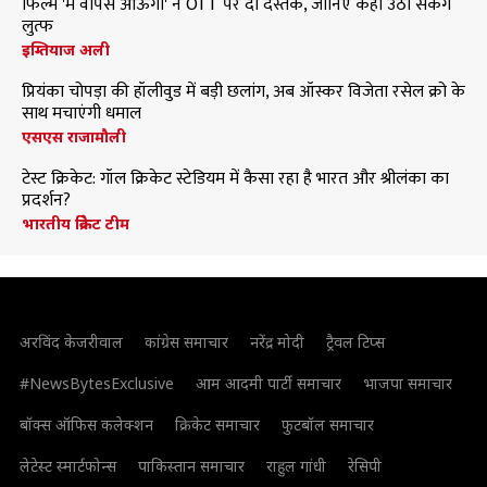
फिल्म 'मैं वापस आऊंगा' ने OTT पर दी दस्तक, जानिए कहां उठा सकेंगे
लुत्फ
इम्तियाज अली
प्रियंका चोपड़ा की हॉलीवुड में बड़ी छलांग, अब ऑस्कर विजेता रसेल क्रो के
साथ मचाएंगी धमाल
एसएस राजामौली
टेस्ट क्रिकेट: गॉल क्रिकेट स्टेडियम में कैसा रहा है भारत और श्रीलंका का
प्रदर्शन?
भारतीय क्रिकेट टीम
अरविंद केजरीवाल
कांग्रेस समाचार
नरेंद्र मोदी
ट्रैवल टिप्स
#NewsBytesExclusive
आम आदमी पार्टी समाचार
भाजपा समाचार
बॉक्स ऑफिस कलेक्शन
क्रिकेट समाचार
फुटबॉल समाचार
लेटेस्ट स्मार्टफोन्स
पाकिस्तान समाचार
राहुल गांधी
रेसिपी