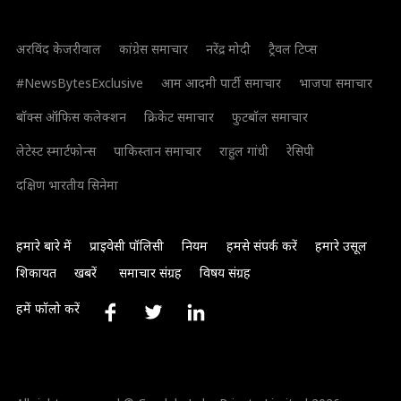
अरविंद केजरीवाल
कांग्रेस समाचार
नरेंद्र मोदी
ट्रैवल टिप्स
#NewsBytesExclusive
आम आदमी पार्टी समाचार
भाजपा समाचार
बॉक्स ऑफिस कलेक्शन
क्रिकेट समाचार
फुटबॉल समाचार
लेटेस्ट स्मार्टफोन्स
पाकिस्तान समाचार
राहुल गांधी
रेसिपी
दक्षिण भारतीय सिनेमा
हमारे बारे में
प्राइवेसी पॉलिसी
नियम
हमसे संपर्क करें
हमारे उसूल
शिकायत
खबरें
समाचार संग्रह
विषय संग्रह
हमें फॉलो करें