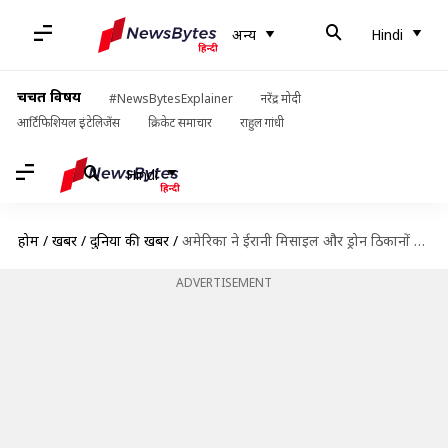
अन्य
Hindi
चर्चित विषय
#NewsBytesExplainer
नरेंद्र मोदी
आर्टिफिशियल इंटेलिजेंस
क्रिकेट समाचार
राहुल गांधी
Hindi
होम
/
खबरें
/
दुनिया की खबरें
/
अमेरिका ने ईरानी मिसाइल और ड्रोन ठिकानों पर किया हमला, तेहरान का भी पलटवार
ADVERTISEMENT