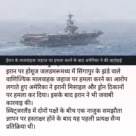
ठिकानों पर किया हमला, तेहरान का
भी पलटवार
लेखन
Jun 27, 2026
07:41 am
भारत शर्मा
क्या है खबर?
अमेरिका
और
ईरान
के बीच शुक्रवार को एक बार फिर से
ईरान के मालवाहक जहाज पर हमला करने के बाद अमेरिका ने की कार्रवाई
तनाव का नया दौर शुरू हो गया।
ईरान पर होर्मूज जलडमरूमध्य में सिंगापुर के झंडे वाले
वाणिज्यिक मालवाहक जहाज पर हमला करने का आरोप
लगाते हुए अमेरिका ने ईरानी मिसाइल और ड्रोन ठिकानों
पर हमला कर दिया। इसके बाद ईरान ने भी जवाबी
कार्रवाई की।
स्विट्जरलैंड में दोनों पक्षों के बीच एक नाजुक समझौता
ज्ञापन पर हस्ताक्षर होने के बाद यह पहली प्रत्यक्ष सैन्य