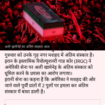
आज, अमेरिका ने मशहद में हमला
कर बाधा डाली
लेखन
Jul 09, 2026
01:00 pm
गजेंद्र
क्या है खबर?
अमेरिका
के साथ एक बार फिर तनाव बढ़ने के बीच
ईरान
अली खामेनेई का अंतिम संस्कार आज
के दिवंगत सर्वोच्च नेता अयातुल्लाह अली खामेनेई का
गुरुवार को उनके गृह नगर मशहद में अंतिम संस्कार है।
ईरान के इस्लामिक रिवोल्यूशनरी गार्ड कोर (IRGC) ने
अमेरिकी सेना पर अली खामेनेई के अंतिम संस्कार को
धूमिल करने के प्रयास का आरोप लगाया।
ईरानी सेना का कहना है कि अमेरिका ने मशहद की ओर
जाने वाले पूर्वी प्रांतों में 2 पुलों पर हमला कर अंतिम