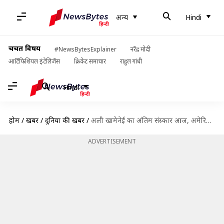
अन्य
Hindi
चर्चित विषय
#NewsBytesExplainer
नरेंद्र मोदी
आर्टिफिशियल इंटेलिजेंस
क्रिकेट समाचार
राहुल गांधी
Hindi
होम
/
खबरें
/
दुनिया की खबरें
/
अली खामेनेई का अंतिम संस्कार आज, अमेरिका ने मशहद में हमला कर बाधा डाली
ADVERTISEMENT