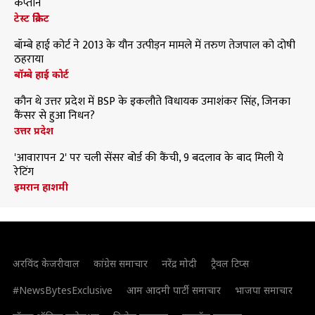
कप्तान
टेस्ट क्रिकेट
बॉम्बे हाई कोर्ट ने 2013 के यौन उत्पीड़न मामले में तरुण तेजपाल को दोषी
ठहराया
बॉम्बे हाई कोर्ट
कौन थे उत्तर प्रदेश में BSP के इकलौते विधायक उमाशंकर सिंह, जिनका
कैंसर से हुआ निधन?
उत्तर प्रदेश
'आवारापन 2' पर चली सेंसर बोर्ड की कैंची, 9 बदलाव के बाद मिली ये
रेटिंग
इमरान हाशमी
अरविंद केजरीवाल
कांग्रेस समाचार
नरेंद्र मोदी
ट्रैवल टिप्स
#NewsBytesExclusive
आम आदमी पार्टी समाचार
भाजपा समाचार