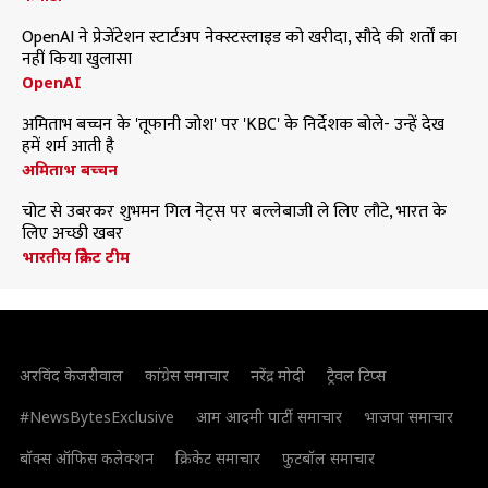
OpenAI ने प्रेजेंटेशन स्टार्टअप नेक्स्टस्लाइड को खरीदा, सौदे की शर्तों का
नहीं किया खुलासा
OpenAI
अमिताभ बच्चन के 'तूफानी जोश' पर 'KBC' के निर्देशक बोले- उन्हें देख
हमें शर्म आती है
अमिताभ बच्चन
चोट से उबरकर शुभमन गिल नेट्स पर बल्लेबाजी ले लिए लौटे, भारत के
लिए अच्छी खबर
भारतीय क्रिकेट टीम
अरविंद केजरीवाल
कांग्रेस समाचार
नरेंद्र मोदी
ट्रैवल टिप्स
#NewsBytesExclusive
आम आदमी पार्टी समाचार
भाजपा समाचार
बॉक्स ऑफिस कलेक्शन
क्रिकेट समाचार
फुटबॉल समाचार