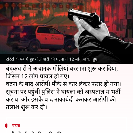
की गोलीबारी, 12 लोग हुए घायल
लेखन
Mar 08, 2025
12:19 pm
भारत शर्मा
क्या है खबर?
कनाडा
के टोरंटो शहर स्थित एक पब में भीषण
गोलीबारी
की घटना
सामने आई है।
टोरंटों के पब में हुई गोलीबारी की घटना में 12 लोग घायल हुए
शहर के स्कारबोरो टाउन सेंटर के पास स्थित पब अज्ञात
बंदूकधारी ने अचानक गोलियां बरसाना शुरू कर दिया,
जिसमें 12 लोग घायल हो गए।
घटना के बाद आरोपी मौके से कार लेकर फरार हो गया।
सूचना पर पहुंची पुलिस ने घायलों को अस्पताल में भर्ती
कराया और इसके बाद नाकाबंदी कराकर आरोपी की
घटना