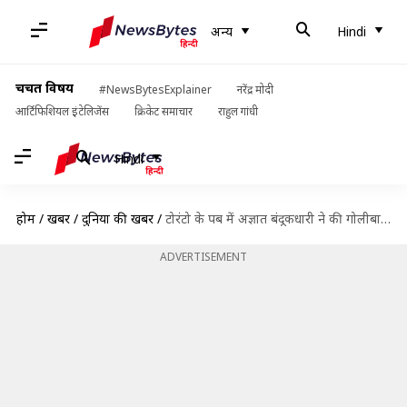
अन्य
Hindi
चर्चित विषय
#NewsBytesExplainer
नरेंद्र मोदी
आर्टिफिशियल इंटेलिजेंस
क्रिकेट समाचार
राहुल गांधी
Hindi
होम
/
खबरें
/
दुनिया की खबरें
/
टोरंटो के पब में अज्ञात बंदूकधारी ने की गोलीबारी, 12 लोग हुए घायल
ADVERTISEMENT