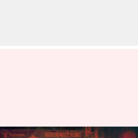
टोरंटो के पब में अज्ञात बंदूकधारी ने