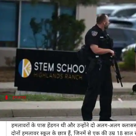
अमेरिका: स्कूल में फिर चली गोलियां,
लेखन
May 08, 2019
11:10 am
प्रमोद कुमार
क्या है खबर?
अमेरिका के कोलोराडो में एक स्कूल में गोलीबारी की घटना
यहां के डेनवर इलाके के एक स्कूल में दो छात्रों ने हेंडगन से 
इससे उनके एक क्लासमेट की मौत हो गई और सात अन्य घायल
घायल छात्रों को स्थानीय अस्पताल में भर्ती कराया गया है, ज
हमलावर
हमलावरों में एक नाबालिग
अधिकारियों ने बताया कि हाईलैंड रेंच के साइंस, टेक्नोलॉजी,
हमलावरों के पास हेंडगन थी और उन्होंने दो अलग-अलग क्लासरू
दोनों हमलावर स्कूल के छात्र हैं, जिनमें से एक की उम्र 18 साल