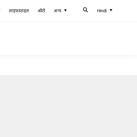
ब
लाइफस्टाइल
ऑटो
अन्य
Hindi