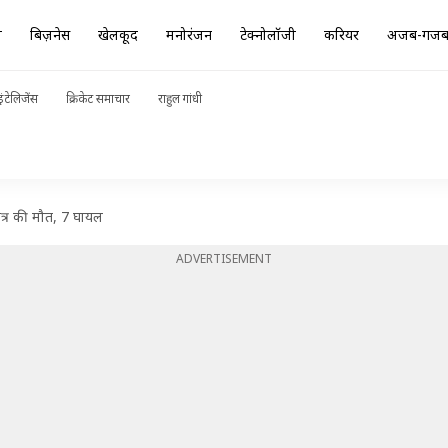
ा
बिज़नेस
खेलकूद
मनोरंजन
टेक्नोलॉजी
करियर
अजब-गज
ंटेलिजेंस
क्रिकेट समाचार
राहुल गांधी
ात्र की मौत, 7 घायल
ADVERTISEMENT