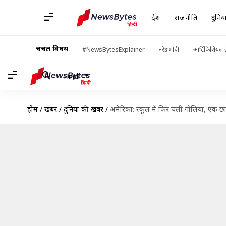
देश
राजनीति
दुनिय
चर्चित विषय
#NewsBytesExplainer
नरेंद्र मोदी
आर्टिफिशियल इ
Hindi
होम
/
खबरें
/
दुनिया की खबरें
/
अमेरिका: स्कूल में फिर चली गोलियां, एक छ