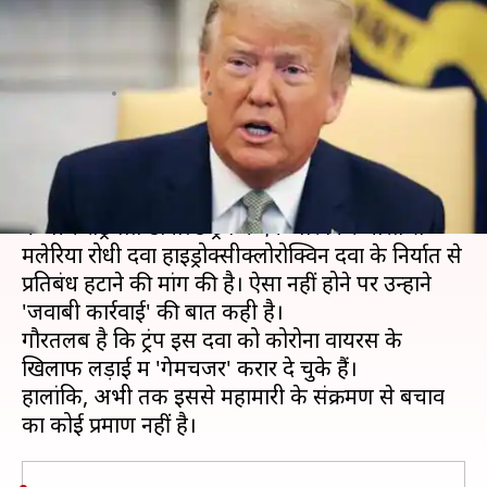
भारत, ऐसा नहीं करने पर जवाबी
कार्रवाई संभव- ट्रंप
लेखन
Apr 07, 2020
10:44 am
प्रमोद कुमार
क्या है खबर?
अमेरिका में कोरोना वायरस (COVID-19) के बढ़ते प्रकोप
के बीच राष्ट्रपति डोनाल्ड ट्रंप ने एक बार फिर भारत से
मलेरिया रोधी दवा हाइड्रोक्सीक्लोरोक्विन दवा के निर्यात से
प्रतिबंध हटाने की मांग की है। ऐसा नहीं होने पर उन्होंने
'जवाबी कार्रवाई' की बात कही है।
गौरतलब है कि ट्रंप इस दवा को कोरोना वायरस के
खिलाफ लड़ाई में 'गेमचेंजर' करार दे चुके हैं।
हालांकि, अभी तक इससे महामारी के संक्रमण से बचाव