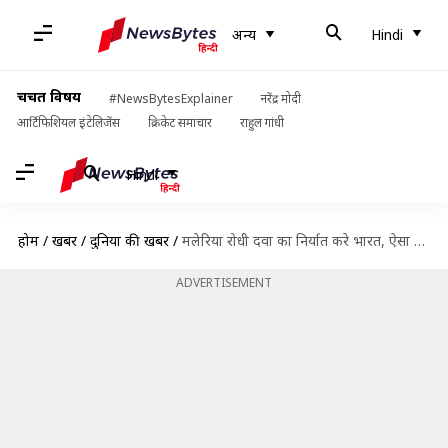
अन्य
Hindi
चर्चित विषय
#NewsBytesExplainer
नरेंद्र मोदी
आर्टिफिशियल इंटेलिजेंस
क्रिकेट समाचार
राहुल गांधी
Hindi
होम
/
खबरें
/
दुनिया की खबरें
/
मलेरिया रोधी दवा का निर्यात करे भारत, ऐसा नहीं करने पर जवाबी कार्रवाई संभव- ट्रंप
ADVERTISEMENT