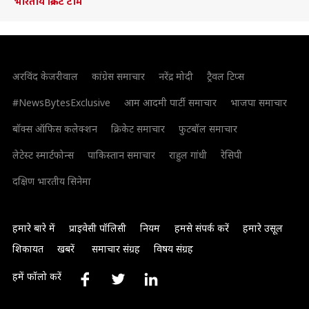
भारतीय क्रिकेट टीम
अरविंद केजरीवाल
कांग्रेस समाचार
नरेंद्र मोदी
ट्रैवल टिप्स
#NewsBytesExclusive
आम आदमी पार्टी समाचार
भाजपा समाचार
बॉक्स ऑफिस कलेक्शन
क्रिकेट समाचार
फुटबॉल समाचार
लेटेस्ट स्मार्टफोन्स
पाकिस्तान समाचार
राहुल गांधी
रेसिपी
दक्षिण भारतीय सिनेमा
हमारे बारे में
प्राइवेसी पॉलिसी
नियम
हमसे संपर्क करें
हमारे उसूल
शिकायत
खबरें
समाचार संग्रह
विषय संग्रह
हमें फॉलो करें