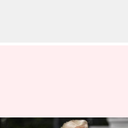
अमेरिका ने दी वीजा बैन में ढील, शर्तों