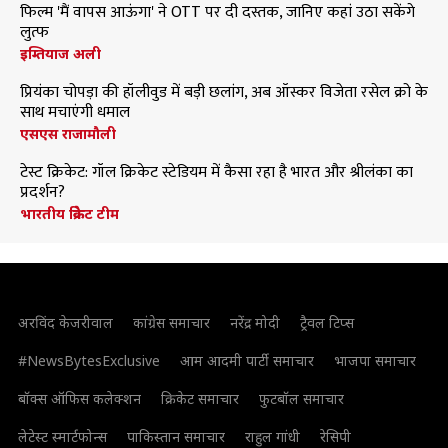
फिल्म 'मैं वापस आऊंगा' ने OTT पर दी दस्तक, जानिए कहां उठा सकेंगे
लुत्फ
इम्तियाज अली
प्रियंका चोपड़ा की हॉलीवुड में बड़ी छलांग, अब ऑस्कर विजेता रसेल क्रो के
साथ मचाएंगी धमाल
एसएस राजामौली
टेस्ट क्रिकेट: गॉल क्रिकेट स्टेडियम में कैसा रहा है भारत और श्रीलंका का
प्रदर्शन?
भारतीय क्रिकेट टीम
अरविंद केजरीवाल
कांग्रेस समाचार
नरेंद्र मोदी
ट्रैवल टिप्स
#NewsBytesExclusive
आम आदमी पार्टी समाचार
भाजपा समाचार
बॉक्स ऑफिस कलेक्शन
क्रिकेट समाचार
फुटबॉल समाचार
लेटेस्ट स्मार्टफोन्स
पाकिस्तान समाचार
राहुल गांधी
रेसिपी