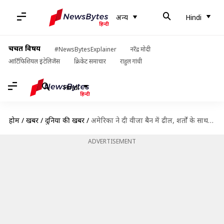
अन्य
Hindi
चर्चित विषय
#NewsBytesExplainer
नरेंद्र मोदी
आर्टिफिशियल इंटेलिजेंस
क्रिकेट समाचार
राहुल गांधी
Hindi
होम
/
खबरें
/
दुनिया की खबरें
/
अमेरिका ने दी वीजा बैन में ढील, शर्तों के साथ H-1B वीजाधारकों को प्रवेश की अनुमति
ADVERTISEMENT