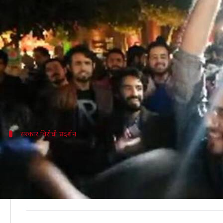
पाकिस्तान: छात्रों ने लगाए आजादी के 
लेखन
Nov 19, 2019
06:09 pm
मुकुल तोमर
क्या है खबर?
पाकिस्तान में सरकार विरोधी प्रदर्शनों के बीच सोशल मीडिया 
छात्रों ने ये नारे लाहौर में हो रहे फैज साहित्य उत्सव में लगाए है
सरकार विरोधी प्रदर्शन
क्यों हो रहे हैं पाकिस्तान में प्रदर्शन?
बता दें कि प्रधानमंत्री इमरान खान के इस्तीफे की मांग को लेकर 
जमीयत उलेमा-ए-हिंद प्रमुख मौलाना फजलुर रहमान इन विरोध प्रदर्
कराची से शुरू हुई ये आजादी मार्च राजधानी इस्लामाबाद में 13 द