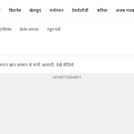
ा
बिज़नेस
खेलकूद
मनोरंजन
टेक्नोलॉजी
करियर
अजब-गज
ंटेलिजेंस
क्रिकेट समाचार
राहुल गांधी
 इमरान खान सरकार से मांगी आजादी, देखें वीडियो
ADVERTISEMENT