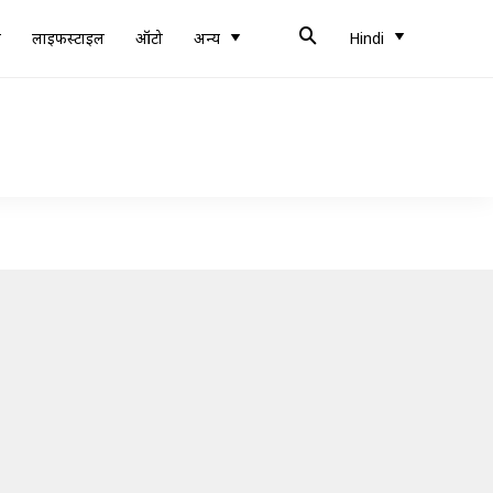
ब
लाइफस्टाइल
ऑटो
अन्य
Hindi