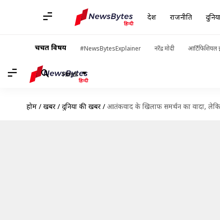
देश
राजनीति
दुनिय
चर्चित विषय
#NewsBytesExplainer
नरेंद्र मोदी
आर्टिफिशियल इ
Hindi
होम
/
खबरें
/
दुनिया की खबरें
/
आतंकवाद के खिलाफ समर्थन का वादा, लेकि