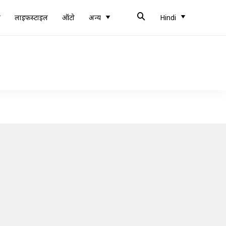
ब
लाइफस्टाइल
ऑटो
अन्य
Hindi