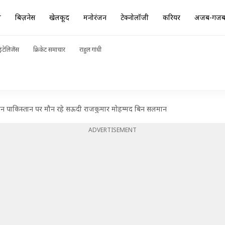
ा
बिज़नेस
खेलकूद
मनोरंजन
टेक्नोलॉजी
करियर
अजब-गज
ंटेलिजेंस
क्रिकेट समाचार
राहुल गांधी
न पाकिस्तान पर मौन रहे सऊदी राजकुमार मोहम्मद बिन सलमान
ADVERTISEMENT