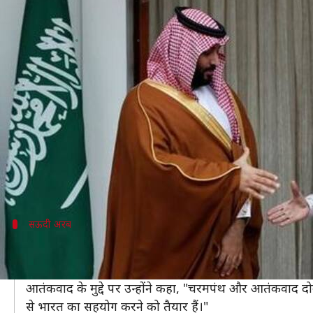
आतंकवाद के खिलाफ समर्थन का वादा,
लेखन
Feb 20, 2019
06:07 pm
मुकुल तोमर
क्या है खबर?
सऊदी अरब के राजकुमार मोहम्मद बिन सलमान भारत दौरे पर
पुलवामा हमले की पृष्ठभूमि में सबकी नजर राजकुमार और प्रधान
वार्ता के बाद जारी साझा बयान में सऊदी अरब ने आतंकवाद 
प्रधानमंत्री मोदी ने जरूर अपने बयान में पुलवामा हमले का ज
सऊदी अरब
सऊदी अरब भारत के साथ साझा करेगा खुफिया
वार्ता के बाद साझा प्रेस कॉन्फ्रेंस में राजकुमार मोहम्मद 
आतंकवाद के मुद्दे पर उन्होंने कहा, "चरमपंथ और आतंकवाद दोन
से भारत का सहयोग करने को तैयार हैं।"