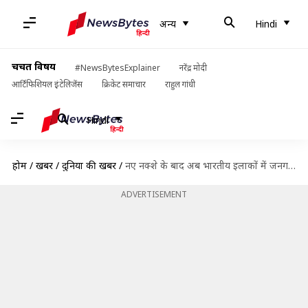
अन्य
Hindi
चर्चित विषय
#NewsBytesExplainer
नरेंद्र मोदी
आर्टिफिशियल इंटेलिजेंस
क्रिकेट समाचार
राहुल गांधी
Hindi
होम
/
खबरें
/
दुनिया की खबरें
/
नए नक्शे के बाद अब भारतीय इलाकों में जनगणना करने की योजना बना रहा नेपाल
ADVERTISEMENT