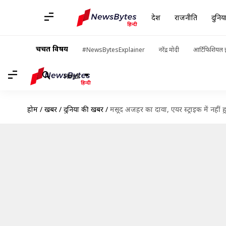
देश
राजनीति
दुनिय
चर्चित विषय
#NewsBytesExplainer
नरेंद्र मोदी
आर्टिफिशियल इ
Hindi
होम
/
खबरें
/
दुनिया की खबरें
/
मसूद अजहर का दावा, एयर स्ट्राइक में नहीं