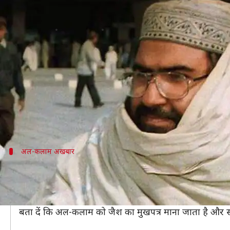
मसूद अजहर का दावा, एयर स्ट्राइक में
लेखन
Mar 16, 2019
11:08 am
मुकुल तोमर
क्या है खबर?
जैश-ए-मोहम्मद के सरगना मौलाना मसूद अजहर ने दावा किया 
रही हैं।
अपने एक कथित लेख में उसने अपनी खराब सेहत को लेकर 
अल-कलाम अखबार
जैश के मुखपत्र में उपनाम से लिखा लेख
जैश के साप्ताहिक अखबार अल-कलाम में अपने उपनाम 'सादी' से
उसने भारतीय प्रधानमंत्री नरेंद्र मोदी को शूटिंग और तीरंदाज
बता दें कि अल-कलाम को जैश का मुखपत्र माना जाता है और