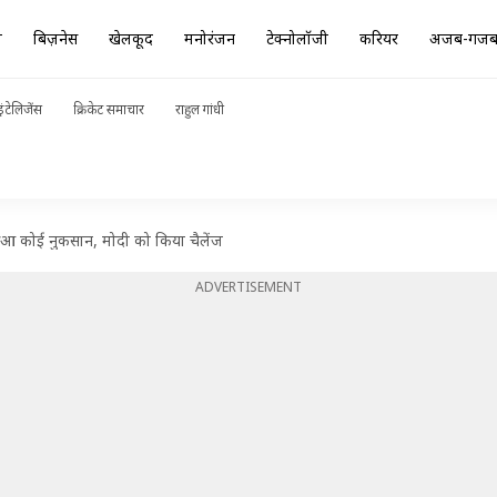
ा
बिज़नेस
खेलकूद
मनोरंजन
टेक्नोलॉजी
करियर
अजब-गज
ंटेलिजेंस
क्रिकेट समाचार
राहुल गांधी
 हुआ कोई नुकसान, मोदी को किया चैलेंज
ADVERTISEMENT