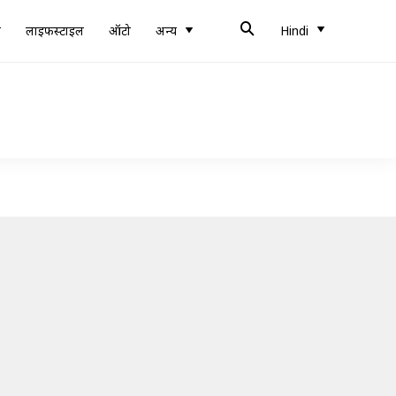
ब
लाइफस्टाइल
ऑटो
अन्य
Hindi