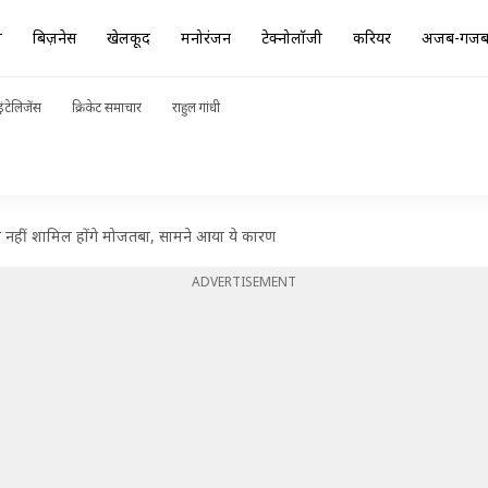
ा
बिज़नेस
खेलकूद
मनोरंजन
टेक्नोलॉजी
करियर
अजब-गज
ंटेलिजेंस
क्रिकेट समाचार
राहुल गांधी
ें नहीं शामिल होंगे मोजतबा, सामने आया ये कारण
ADVERTISEMENT