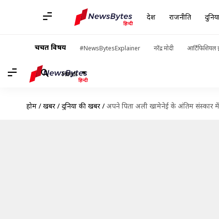
देश
राजनीति
दुनिय
चर्चित विषय
#NewsBytesExplainer
नरेंद्र मोदी
आर्टिफिशियल इ
Hindi
होम
/
खबरें
/
दुनिया की खबरें
/
अपने पिता अली खामेनेई के अंतिम संस्कार म