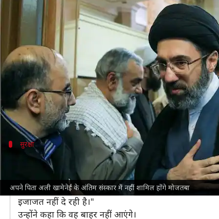
अपने पिता अली खामेनेई के अंतिम संस्
लेखन
Jul 03, 2026
10:42 am
गजेंद्र
क्या है खबर?
ईरान
इंडिया टुडे
ने भारत में खामेनेई के प्रतिनिधि अयातुल्ला हकी
उन्होंने कहा कि मोजतबा के सार्वजनिक रूप से उपस्थित होने 
सुरक्षा
मोजतबा की सुरक्षा की चिंता
नई दिल्ली
के इंदिरा गांधी अंतरराष्ट्रीय हवाई अड्डे से तेहरान के
अपने पिता अली खामेनेई के अंतिम संस्कार में नहीं शामिल होंगे मोजतबा
उन्होंने कहा, "मैं पिछले हफ्ते ईरान में था और वहां अपने कुछ दो
इजाजत नहीं दे रही है।"
उन्होंने कहा कि वह बाहर नहीं आएंगे।