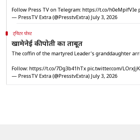
Follow Press TV on Telegram:
https://t.co/h0eMpifVIe
— PressTV Extra (@PresstvExtra)
July 3, 2026
ट्विटर पोस्ट
खामेनेई की पोती का ताबूत
The coffin of the martyred Leader's granddaughter arr
Follow:
https://t.co/7Dg3b41hTx
pic.twitter.com/LOrxJ
— PressTV Extra (@PresstvExtra)
July 3, 2026