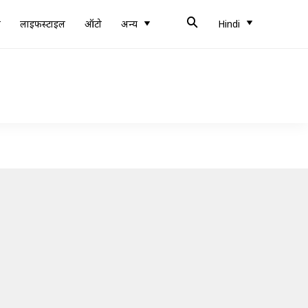
ब
लाइफस्टाइल
ऑटो
अन्य
Hindi