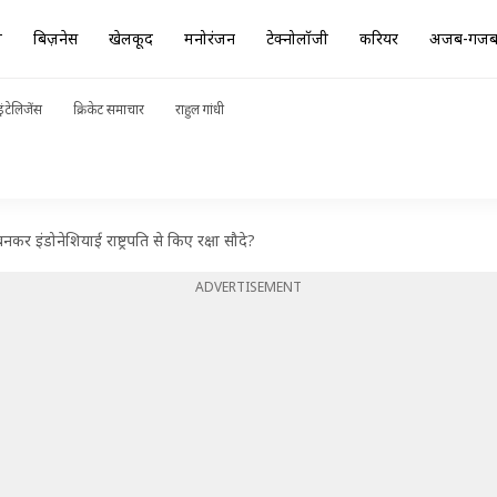
ा
बिज़नेस
खेलकूद
मनोरंजन
टेक्नोलॉजी
करियर
अजब-गज
ंटेलिजेंस
क्रिकेट समाचार
राहुल गांधी
कर इंडोनेशियाई राष्ट्रपति से किए रक्षा सौदे?
ADVERTISEMENT