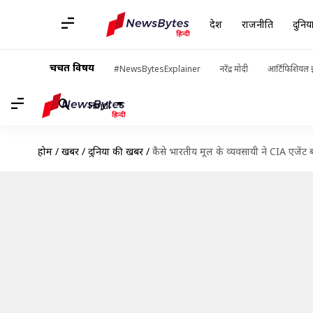
देश
राजनीति
दुनिय
चर्चित विषय
#NewsBytesExplainer
नरेंद्र मोदी
आर्टिफिशियल इ
Hindi
होम
/
खबरें
/
दुनिया की खबरें
/
कैसे भारतीय मूल के व्यवसायी ने CIA एजेंट बन