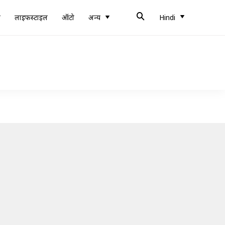
ब
लाइफस्टाइल
ऑटो
अन्य
Hindi