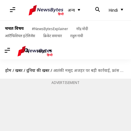
अन्य
Hindi
चर्चित विषय
#NewsBytesExplainer
नरेंद्र मोदी
आर्टिफिशियल इंटेलिजेंस
क्रिकेट समाचार
राहुल गांधी
Hindi
होम
/
खबरें
/
दुनिया की खबरें
/
आतंकी मसूद अजहर पर बड़ी कार्रवाई, फ्रांस करेगा जैश की सारी संपत्ति जब्त
ADVERTISEMENT