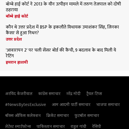
बॉम्बे हाई कोर्ट ने 2013 के यौन उत्पीड़न मामले में तरुण तेजपाल को दोषी
ठहराया
बॉम्बे हाई कोर्ट
कौन थे उत्तर प्रदेश में BSP के इकलौते विधायक उमाशंकर सिंह, जिनका
कैंसर से हुआ निधन?
उत्तर प्रदेश
'आवारापन 2' पर चली सेंसर बोर्ड की कैंची, 9 बदलाव के बाद मिली ये
रेटिंग
इमरान हाशमी
अरविंद केजरीवाल
कांग्रेस समाचार
नरेंद्र मोदी
ट्रैवल टिप्स
#NewsBytesExclusive
आम आदमी पार्टी समाचार
भाजपा समाचार
बॉक्स ऑफिस कलेक्शन
क्रिकेट समाचार
फुटबॉल समाचार
लेटेस्ट स्मार्टफोन्स
पाकिस्तान समाचार
राहुल गांधी
रेसिपी