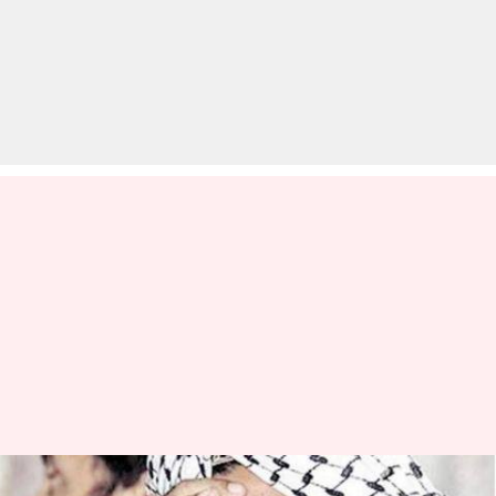
आतंकी मसूद अजहर पर बड़ी