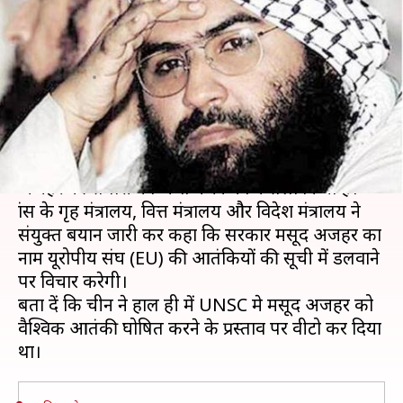
कार्रवाई, फ्रांस करेगा जैश की सारी
संपत्ति जब्त
लेखन
Mar 15, 2019
01:47 pm
प्रमोद कुमार
क्या है खबर?
फ्रांस ने आतंकी संगठन जैश-ए-मोहम्मद के सरगना मसूद
अजहर की संपत्ति को जब्त करने का फैसला किया है।
फ्रांस के गृह मंत्रालय, वित्त मंत्रालय और विदेश मंत्रालय ने
संयुक्त बयान जारी कर कहा कि सरकार मसूद अजहर का
नाम यूरोपीय संघ (EU) की आतंकियों की सूची में डलवाने
पर विचार करेगी।
बता दें कि चीन ने हाल ही में UNSC मे मसूद अजहर को
वैश्विक आतंकी घोषित करने के प्रस्ताव पर वीटो कर दिया