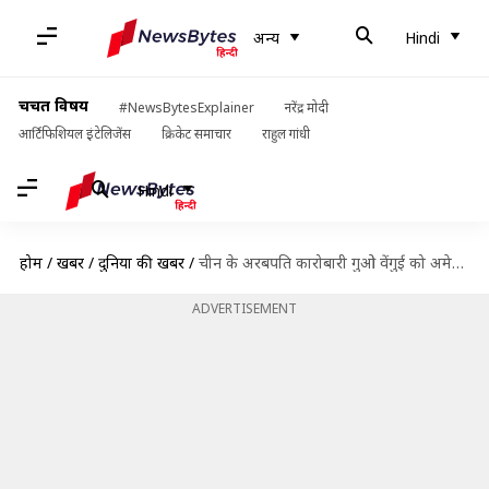
अन्य
Hindi
चर्चित विषय
#NewsBytesExplainer
नरेंद्र मोदी
आर्टिफिशियल इंटेलिजेंस
क्रिकेट समाचार
राहुल गांधी
Hindi
होम
/
खबरें
/
दुनिया की खबरें
/
चीन के अरबपति कारोबारी गुओ वेंगुई को अमेरिका में 30 साल की सजा, क्या है आरोप?
ADVERTISEMENT