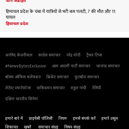
जॉन अब्राहम
हिमाचल प्रदेश के चंबा में यात्रियों से भरी बस पलटी, 7 की मौत और 11
घायल
हिमाचल प्रदेश
अरविंद केजरीवाल
कांग्रेस समाचार
नरेंद्र मोदी
ट्रैवल टिप्स
#NewsBytesExclusive
आम आदमी पार्टी समाचार
भाजपा समाचार
बॉक्स ऑफिस कलेक्शन
क्रिकेट समाचार
फुटबॉल समाचार
लेटेस्ट स्मार्टफोन्स
पाकिस्तान समाचार
राहुल गांधी
रेसिपी
दक्षिण भारतीय सिनेमा
हमारे बारे में
प्राइवेसी पॉलिसी
नियम
हमसे संपर्क करें
हमारे उसूल
शिकायत
खबरें
समाचार संग्रह
विषय संग्रह