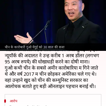
वेंगुई को अमेरिका में 30 साल की
सजा, क्या है आरोप?
लेखन
Jun 30, 2026
05:47 pm
बिश्वजीत कुमार
क्या है खबर?
अमेरिका
में
चीन
के कारोबारी गुओ वेंगुई को बड़े वित्तीय
चीन के कारोबारी गुओ वेंगुई को 30 साल की सजा
घोटाले के मामले में 30 साल जेल की सजा सुनाई गई है।
न्यूयॉर्क की अदालत ने उन्हें करीब 1 अरब डॉलर (लगभग
95 अरब रुपये) की धोखाधड़ी करने का दोषी माना।
गुओ कभी चीन के सबसे अमीर कारोबारियों में गिने जाते
थे और वर्ष 2017 में चीन छोड़कर अमेरिका चले गए थे।
वहां उन्होंने खुद को चीन की कम्युनिस्ट सरकार का
आरोप