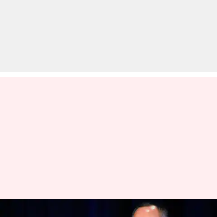
चीन के अरबपति कारोबारी गुओ