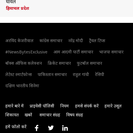
घायल
हिमाचल प्रदेश
अरविंद केजरीवाल
कांग्रेस समाचार
नरेंद्र मोदी
ट्रैवल टिप्स
#NewsBytesExclusive
आम आदमी पार्टी समाचार
भाजपा समाचार
बॉक्स ऑफिस कलेक्शन
क्रिकेट समाचार
फुटबॉल समाचार
लेटेस्ट स्मार्टफोन्स
पाकिस्तान समाचार
राहुल गांधी
रेसिपी
दक्षिण भारतीय सिनेमा
हमारे बारे में
प्राइवेसी पॉलिसी
नियम
हमसे संपर्क करें
हमारे उसूल
शिकायत
खबरें
समाचार संग्रह
विषय संग्रह
हमें फॉलो करें