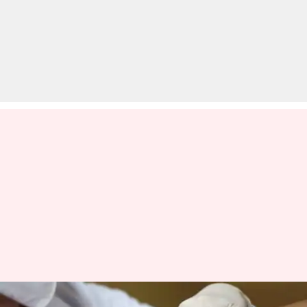
कोरोना वायरस: चीन जुलाई से ही