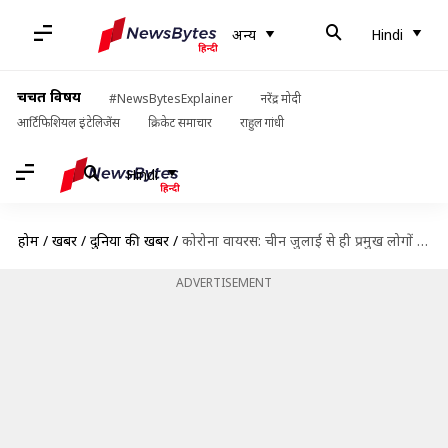
अन्य
Hindi
चर्चित विषय
#NewsBytesExplainer
नरेंद्र मोदी
आर्टिफिशियल इंटेलिजेंस
क्रिकेट समाचार
राहुल गांधी
Hindi
होम
/
खबरें
/
दुनिया की खबरें
/
कोरोना वायरस: चीन जुलाई से ही प्रमुख लोगों को दे रहा है संभावित वैक्सीन
ADVERTISEMENT