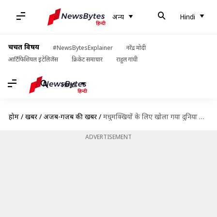
अन्य
Hindi
चर्चित विषय
#NewsBytesExplainer
नरेंद्र मोदी
आर्टिफिशियल इंटेलिजेंस
क्रिकेट समाचार
राहुल गांधी
Hindi
होम
/
खबरें
/
अजब-गजब की खबरें
/
मधुमक्खियों के लिए खोला गया दुनिया का पहला मैकडॉनल्ड रेस्टोरेंट, जानिए कारण
ADVERTISEMENT