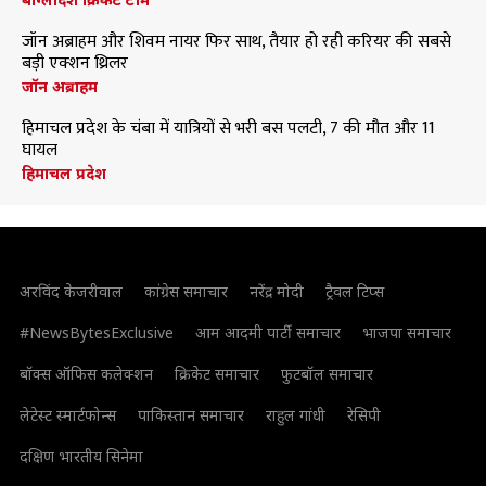
जॉन अब्राहम और शिवम नायर फिर साथ, तैयार हो रही करियर की सबसे
बड़ी एक्शन थ्रिलर
जॉन अब्राहम
हिमाचल प्रदेश के चंबा में यात्रियों से भरी बस पलटी, 7 की मौत और 11
घायल
हिमाचल प्रदेश
अरविंद केजरीवाल
कांग्रेस समाचार
नरेंद्र मोदी
ट्रैवल टिप्स
#NewsBytesExclusive
आम आदमी पार्टी समाचार
भाजपा समाचार
बॉक्स ऑफिस कलेक्शन
क्रिकेट समाचार
फुटबॉल समाचार
लेटेस्ट स्मार्टफोन्स
पाकिस्तान समाचार
राहुल गांधी
रेसिपी
दक्षिण भारतीय सिनेमा