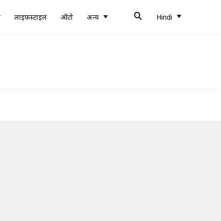
ब
लाइफस्टाइल
ऑटो
अन्य
Hindi