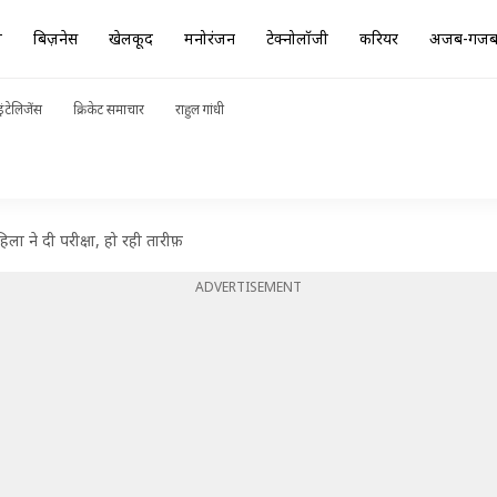
ा
बिज़नेस
खेलकूद
मनोरंजन
टेक्नोलॉजी
करियर
अजब-गज
ंटेलिजेंस
क्रिकेट समाचार
राहुल गांधी
ला ने दी परीक्षा, हो रही तारीफ़
ADVERTISEMENT