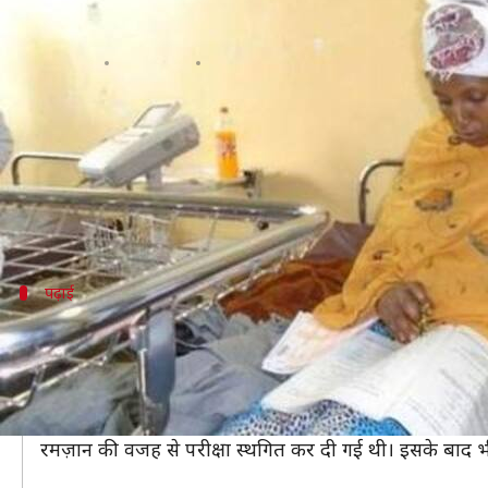
बच्चे को जन्म देने के 30 मिनट बाद महिला
लेखन
Jun 12, 2019
06:17 pm
प्रदीप मौर्य
क्या है खबर?
इस दुनिया में कई ऐसे लोग हैं, जो समय-समय पर अपने जज़्बे स
दरअसल, इथियोपिया की एक महिला ने बच्चे को जन्म देने के आ
पढ़ाई
प्रेग्नेंसी के दौरान कर रही थी पढ़ाई
बता दें कि अल्माज डेरेज नाम की महिला प्रेग्नेंसी के दौरान पढ़
उसे उम्मीद थी कि डिलीवरी डेट आने से पहले ही उसकी परीक्षा
महिला की डिलीवरी डेट परीक्षा से एक महीने पहले की थी।
रमज़ान की वजह से परीक्षा स्थगित कर दी गई थी। इसके बाद भ