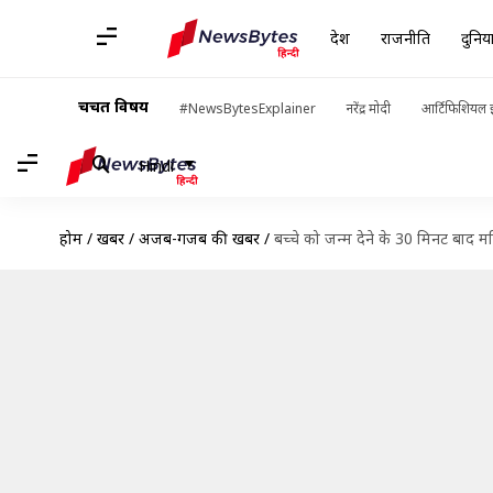
देश
राजनीति
दुनिय
चर्चित विषय
#NewsBytesExplainer
नरेंद्र मोदी
आर्टिफिशियल इ
Hindi
होम
/
खबरें
/
अजब-गजब की खबरें
/
बच्चे को जन्म देने के 30 मिनट बाद महि