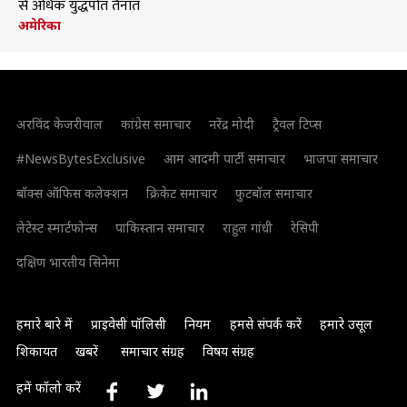
से अधिक युद्धपोत तैनात
अमेरिका
अरविंद केजरीवाल
कांग्रेस समाचार
नरेंद्र मोदी
ट्रैवल टिप्स
#NewsBytesExclusive
आम आदमी पार्टी समाचार
भाजपा समाचार
बॉक्स ऑफिस कलेक्शन
क्रिकेट समाचार
फुटबॉल समाचार
लेटेस्ट स्मार्टफोन्स
पाकिस्तान समाचार
राहुल गांधी
रेसिपी
दक्षिण भारतीय सिनेमा
हमारे बारे में
प्राइवेसी पॉलिसी
नियम
हमसे संपर्क करें
हमारे उसूल
शिकायत
खबरें
समाचार संग्रह
विषय संग्रह
हमें फॉलो करें