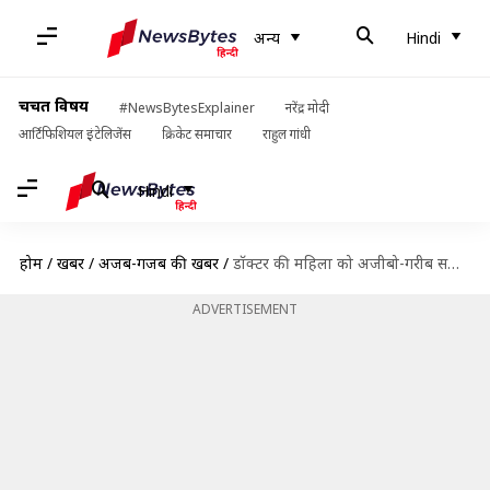
अन्य
Hindi
चर्चित विषय
#NewsBytesExplainer
नरेंद्र मोदी
आर्टिफिशियल इंटेलिजेंस
क्रिकेट समाचार
राहुल गांधी
Hindi
होम
/
खबरें
/
अजब-गजब की खबरें
/
डॉक्टर की महिला को अजीबो-गरीब सलाह, कुत्ता आपको काटे तो आप भी कुत्ते को काट लो
ADVERTISEMENT