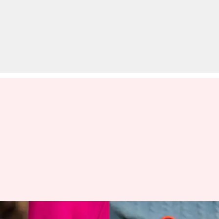
अजीबो-गरीब फैशन: महिलाओं के