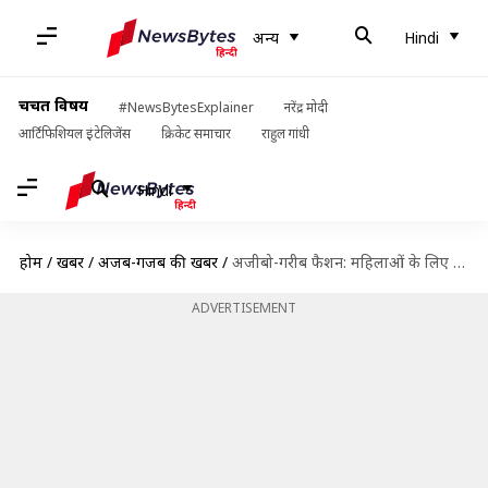
अन्य
Hindi
चर्चित विषय
#NewsBytesExplainer
नरेंद्र मोदी
आर्टिफिशियल इंटेलिजेंस
क्रिकेट समाचार
राहुल गांधी
Hindi
होम
/
खबरें
/
अजब-गजब की खबरें
/
अजीबो-गरीब फैशन: महिलाओं के लिए आया दुनिया का सबसे छोटा हैंडबैग
ADVERTISEMENT