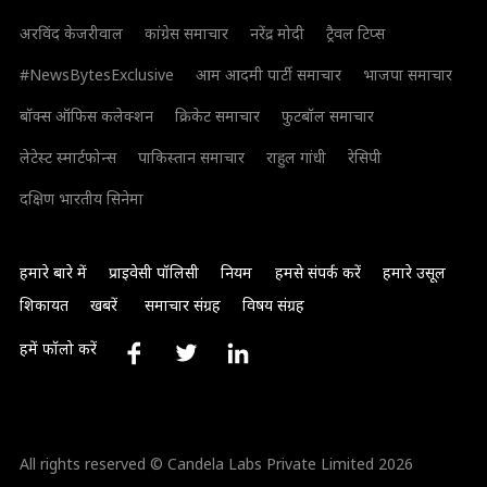
अरविंद केजरीवाल
कांग्रेस समाचार
नरेंद्र मोदी
ट्रैवल टिप्स
#NewsBytesExclusive
आम आदमी पार्टी समाचार
भाजपा समाचार
बॉक्स ऑफिस कलेक्शन
क्रिकेट समाचार
फुटबॉल समाचार
लेटेस्ट स्मार्टफोन्स
पाकिस्तान समाचार
राहुल गांधी
रेसिपी
दक्षिण भारतीय सिनेमा
हमारे बारे में
प्राइवेसी पॉलिसी
नियम
हमसे संपर्क करें
हमारे उसूल
शिकायत
खबरें
समाचार संग्रह
विषय संग्रह
हमें फॉलो करें
All rights reserved © Candela Labs Private Limited 2026