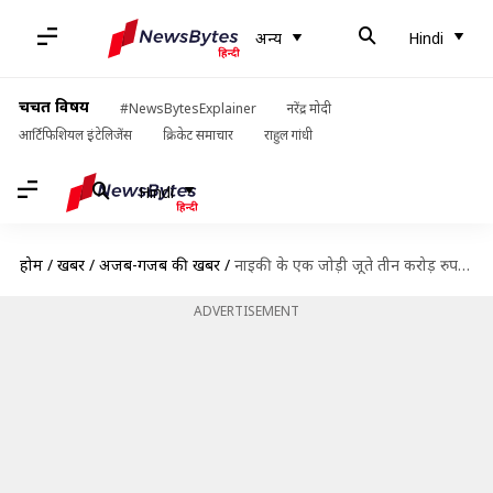
अन्य
Hindi
चर्चित विषय
#NewsBytesExplainer
नरेंद्र मोदी
आर्टिफिशियल इंटेलिजेंस
क्रिकेट समाचार
राहुल गांधी
Hindi
होम
/
खबरें
/
अजब-गजब की खबरें
/
नाइकी के एक जोड़ी जूते तीन करोड़ रुपये में हुए नीलाम, जानिए क्या है ख़ास
ADVERTISEMENT