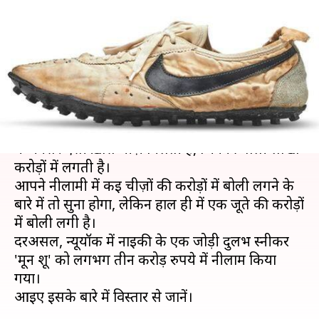
रुपये में हुए नीलाम, जानिए क्या है
ख़ास
लेखन
Jul 24, 2019
01:03 pm
प्रदीप मौर्य
क्या है खबर?
कई लोगों को ख़ास चीज़ें रखने का शौक़ होता है। नीलामी
में अक्सर ऐसी ख़ास चीज़ें मिलती हैं, जिनकी बोली लाखों-
करोड़ों में लगती है।
आपने नीलामी में कई चीज़ों की करोड़ों में बोली लगने के
बारे में तो सुना होगा, लेकिन हाल ही में एक जूते की करोड़ों
में बोली लगी है।
दरअसल, न्यूयॉर्क में नाइकी के एक जोड़ी दुर्लभ स्नीकर
'मून शू' को लगभग तीन करोड़ रुपये में नीलाम किया
गया।