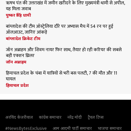
ऋषभ पंत की उत्तराखंड में जमीन खरीदने के लिए मुख्यमंत्री धामी से अपील,
यह मिला जवाब
पुष्कर सिंह धामी
बांग्लादेश की टीम ऑस्ट्रेलिया दौरे पर अभ्यास मैच में 54 रन पर हुई
ऑलआउट, जानिए आंकड़े
बांग्लादेश क्रिकेट टीम
जॉन अब्राहम और शिवम नायर फिर साथ, तैयार हो रही करियर की सबसे
बड़ी एक्शन थ्रिलर
जॉन अब्राहम
हिमाचल प्रदेश के चंबा में यात्रियों से भरी बस पलटी, 7 की मौत और 11
घायल
हिमाचल प्रदेश
अरविंद केजरीवाल
कांग्रेस समाचार
नरेंद्र मोदी
ट्रैवल टिप्स
#NewsBytesExclusive
आम आदमी पार्टी समाचार
भाजपा समाचार