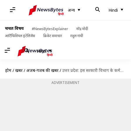
अन्य
Hindi
चर्चित विषय
#NewsBytesExplainer
नरेंद्र मोदी
आर्टिफिशियल इंटेलिजेंस
क्रिकेट समाचार
राहुल गांधी
Hindi
होम
/
खबरें
/
अजब-गजब की खबरें
/
उत्तर प्रदेश: इस सरकारी विभाग के कर्मचारियों को हेलमेट पहनकर करना पड़ रहा काम, जानें क्यों
ADVERTISEMENT