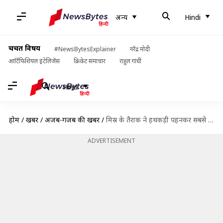
अन्य
Hindi
चर्चित विषय
#NewsBytesExplainer
नरेंद्र मोदी
आर्टिफिशियल इंटेलिजेंस
क्रिकेट समाचार
राहुल गांधी
Hindi
होम
/
खबरें
/
अजब-गजब की खबरें
/
मिस्र के तैराक ने हथकड़ी पहनकर सबसे अधिक दूरी तक तैरकर बनाया विश्व रिकॉर्ड
ADVERTISEMENT