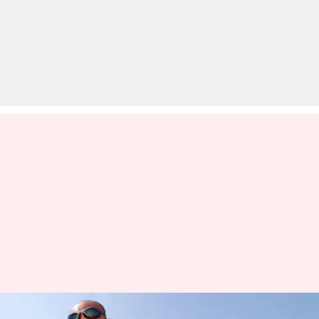
मिस्र के तैराक ने हथकड़ी पहनकर