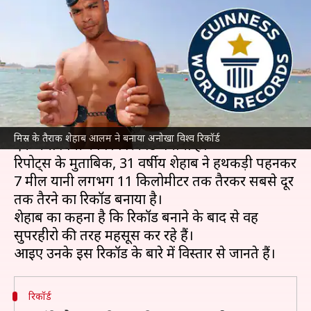
सबसे अधिक दूरी तक तैरकर बनाया
विश्व रिकॉर्ड
लेखन
Apr 05, 2023
12:20 pm
गौसिया
क्या है खबर?
मिस्र
के तैराक शेहाब आलम ने अपने बेहतरीन कौशल से
मिस्र के तैराक शेहाब आलम ने बनाया अनोखा विश्व रिकॉर्ड
एक नया गिनीज विश्व रिकॉर्ड बनाया है।
रिपोर्ट्स के मुताबिक, 31 वर्षीय शेहाब ने हथकड़ी पहनकर
7 मील यानी लगभग 11 किलोमीटर तक तैरकर सबसे दूर
तक तैरने का रिकॉर्ड बनाया है।
शेहाब का कहना है कि रिकॉर्ड बनाने के बाद से वह
सुपरहीरो की तरह महसूस कर रहे हैं।
रिकॉर्ड