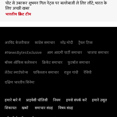
चोट से उबरकर शुभमन गिल नेट्स पर बल्लेबाजी ले लिए लौटे, भारत के
लिए अच्छी खबर
भारतीय क्रिकेट टीम
अरविंद केजरीवाल
कांग्रेस समाचार
नरेंद्र मोदी
ट्रैवल टिप्स
#NewsBytesExclusive
आम आदमी पार्टी समाचार
भाजपा समाचार
बॉक्स ऑफिस कलेक्शन
क्रिकेट समाचार
फुटबॉल समाचार
लेटेस्ट स्मार्टफोन्स
पाकिस्तान समाचार
राहुल गांधी
रेसिपी
दक्षिण भारतीय सिनेमा
हमारे बारे में
प्राइवेसी पॉलिसी
नियम
हमसे संपर्क करें
हमारे उसूल
शिकायत
खबरें
समाचार संग्रह
विषय संग्रह