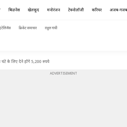
ा
बिज़नेस
खेलकूद
मनोरंजन
टेक्नोलॉजी
करियर
अजब-गज
ंटेलिजेंस
क्रिकेट समाचार
राहुल गांधी
ंटे के लिए देने होंगे 5,200 रुपये
ADVERTISEMENT