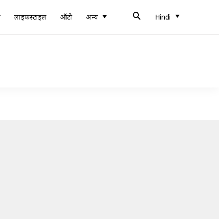
ब
लाइफस्टाइल
ऑटो
अन्य
Hindi