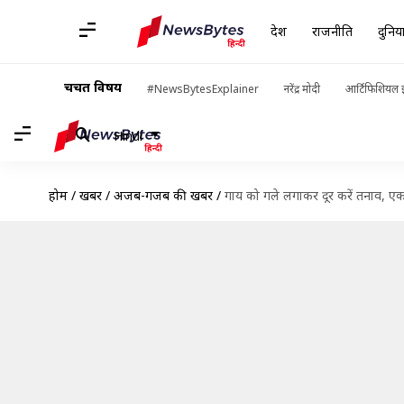
देश
राजनीति
दुनिय
चर्चित विषय
#NewsBytesExplainer
नरेंद्र मोदी
आर्टिफिशियल इ
Hindi
होम
/
खबरें
/
अजब-गजब की खबरें
/
गाय को गले लगाकर दूर करें तनाव, एक घ