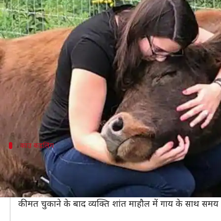
गाय को गले लगाकर दूर करें तनाव, एक घंट
लेखन
Aug 01, 2019
05:14 pm
प्रदीप मौर्य
क्या है खबर?
आज के समय में दुनिया में सबसे ज़्यादा लोग तनाव के शिकार 
लोग तनाव से बचने के लिए तरह-तरह के उपाय अपनाते हैं
दरअसल, इस समय काउ कडलिंग अमेरिका में तेज़ी से प्रसिद्ध
काउ कडलिंग
यूरोपीय देशों में पहले से ही लोकप्रिय है काउ क
बता दें कि काउ कडलिंग यूरोपीय देशों में काफ़ी समय से लोकप्र
अब अमेरिका के न्यूयॉर्क में भी काउ कडलिंग की सुविधा शुरू ह
कीमत चुकाने के बाद व्यक्ति शांत माहौल में गाय के साथ स