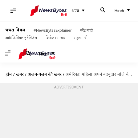
अन्य
Hindi
चर्चित विषय
#NewsBytesExplainer
नरेंद्र मोदी
आर्टिफिशियल इंटेलिजेंस
क्रिकेट समाचार
राहुल गांधी
Hindi
होम
/
खबरें
/
अजब-गजब की खबरें
/
अमेरिका: महिला अपने बदबूदार मोजे बेचकर कमा रही प्रति माह 6 लाख रुपये से ज्यादा
ADVERTISEMENT