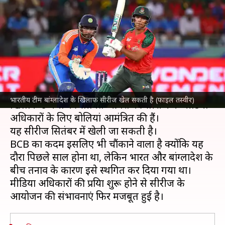
करेगी भारतीय क्रिकेट टीम? सामने
आई यह सच्चाई
लेखन
Jul 01, 2026
06:43 pm
आदर्श कुमार
क्या है खबर?
बांग्लादेश क्रिकेट बोर्ड (BCB) ने
भारतीय क्रिकेट टीम
के
भारतीय टीम बांग्लादेश के खिलाफ सीरीज खेल सकती है (फाइल तस्वीर)
खिलाफ 6 मैचों की सीमित ओवरों की सीरीज के मीडिया
अधिकारों के लिए बोलियां आमंत्रित की हैं।
यह सीरीज सितंबर में खेली जा सकती है।
BCB का कदम इसलिए भी चौंकाने वाला है क्योंकि यह
दौरा पिछले साल होना था, लेकिन भारत और बांग्लादेश के
बीच तनाव के कारण इसे स्थगित कर दिया गया था।
मीडिया अधिकारों की प्रक्रिया शुरू होने से सीरीज के