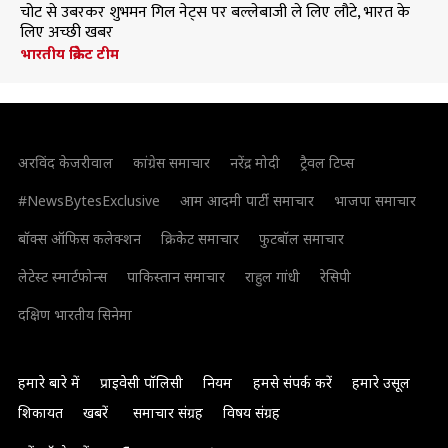
चोट से उबरकर शुभमन गिल नेट्स पर बल्लेबाजी ले लिए लौटे, भारत के
लिए अच्छी खबर
भारतीय क्रिकेट टीम
अरविंद केजरीवाल
कांग्रेस समाचार
नरेंद्र मोदी
ट्रैवल टिप्स
#NewsBytesExclusive
आम आदमी पार्टी समाचार
भाजपा समाचार
बॉक्स ऑफिस कलेक्शन
क्रिकेट समाचार
फुटबॉल समाचार
लेटेस्ट स्मार्टफोन्स
पाकिस्तान समाचार
राहुल गांधी
रेसिपी
दक्षिण भारतीय सिनेमा
हमारे बारे में
प्राइवेसी पॉलिसी
नियम
हमसे संपर्क करें
हमारे उसूल
शिकायत
खबरें
समाचार संग्रह
विषय संग्रह