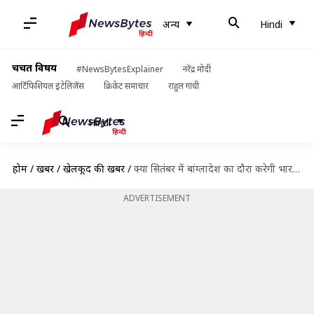
अन्य
Hindi
चर्चित विषय
#NewsBytesExplainer
नरेंद्र मोदी
आर्टिफिशियल इंटेलिजेंस
क्रिकेट समाचार
राहुल गांधी
Hindi
होम
/
खबरें
/
खेलकूद की खबरें
/
क्या सितंबर में बांग्लादेश का दौरा करेगी भारतीय क्रिकेट टीम? सामने आई यह सच्चाई
ADVERTISEMENT