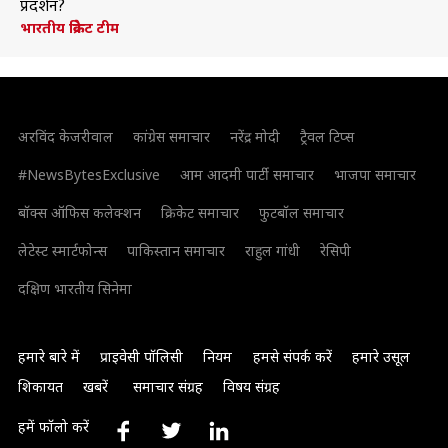
प्रदर्शन?
भारतीय क्रिकेट टीम
अरविंद केजरीवाल
कांग्रेस समाचार
नरेंद्र मोदी
ट्रैवल टिप्स
#NewsBytesExclusive
आम आदमी पार्टी समाचार
भाजपा समाचार
बॉक्स ऑफिस कलेक्शन
क्रिकेट समाचार
फुटबॉल समाचार
लेटेस्ट स्मार्टफोन्स
पाकिस्तान समाचार
राहुल गांधी
रेसिपी
दक्षिण भारतीय सिनेमा
हमारे बारे में
प्राइवेसी पॉलिसी
नियम
हमसे संपर्क करें
हमारे उसूल
शिकायत
खबरें
समाचार संग्रह
विषय संग्रह
हमें फॉलो करें