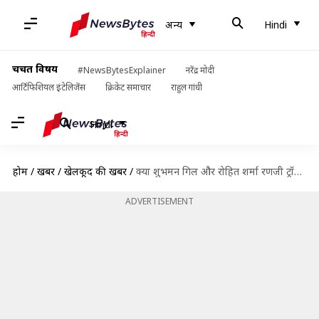
अन्य
Hindi
चर्चित विषय
#NewsBytesExplainer
नरेंद्र मोदी
आर्टिफिशियल इंटेलिजेंस
क्रिकेट समाचार
राहुल गांधी
Hindi
होम
/
खबरें
/
खेलकूद की खबरें
/
क्या शुभमन गिल और रोहित शर्मा रणजी ट्रॉफी में लेंगे हिस्सा? अहम खबर आई सामने
ADVERTISEMENT