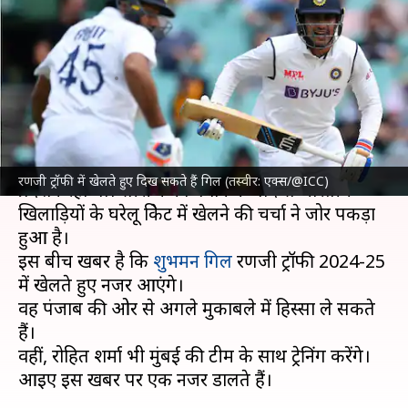
रणजी ट्रॉफी में लेंगे हिस्सा? अहम
खबर आई सामने
लेखन
Jan 14, 2025
10:04 am
अंकित पसबोला
क्या है खबर?
भारतीय क्रिकेट टीम
का ऑस्ट्रेलिया दौरे पर निराशाजनक
रणजी ट्रॉफी में खेलते हुए दिख सकते हैं गिल (तस्वीर: एक्स/@ICC)
प्रदर्शन रहा था। सीरीज को गंवाने के बाद से भारतीय
खिलाड़ियों के घरेलू क्रिकेट में खेलने की चर्चा ने जोर पकड़ा
हुआ है।
इस बीच खबर है कि
शुभमन गिल
रणजी ट्रॉफी 2024-25
में खेलते हुए नजर आएंगे।
वह पंजाब की ओर से अगले मुकाबले में हिस्सा ले सकते
हैं।
वहीं, रोहित शर्मा भी मुंबई की टीम के साथ ट्रेनिंग करेंगे।