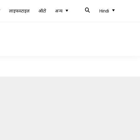
ब
लाइफस्टाइल
ऑटो
अन्य
Hindi