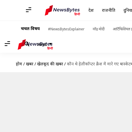
देश
राजनीति
दुनिय
चर्चित विषय
#NewsBytesExplainer
नरेंद्र मोदी
आर्टिफिशियल इ
Hindi
होम
/
खबरें
/
खेलकूद की खबरें
/
कौन थे हेलीकॉप्टर क्रैश में मारे गए बास्केट