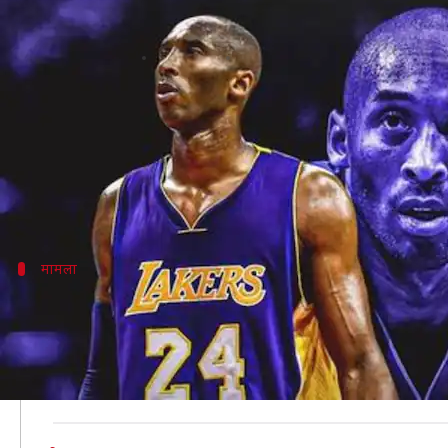
कौन थे हेलीकॉप्टर क्रैश में मारे गए बास्क
लेखन
Jan 27, 2020
11:14 am
Neeraj Pandey
क्या है खबर?
एक बेहद दुखद घटना में नेशनल बास्केटबॉल एसोसिएशन (NBA) के 
उनके साथ ही उनकी 13 वर्षीय बेटी की भी मौत हो गई है। बताया
मामला
उड़ान भरने के एक घंटे बाद ही दुर्घटनाग्रस्त हुआ 
1991 में बने इस हेलीकॉप्टर ने रविवार को सुबह 09:06 बजे जॉन
चश्मदीदों का कहना है कि हेलीकॉप्टर पहले पहाड़ी में टकरा
एक अन्य चश्मदीद का कहना है कि हेलीकॉप्टर काफी नीचे उड़ 