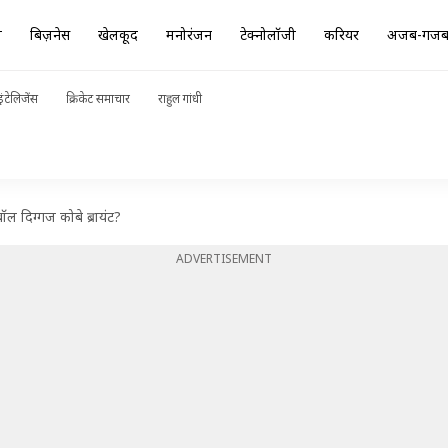
ा
बिज़नेस
खेलकूद
मनोरंजन
टेक्नोलॉजी
करियर
अजब-गज
ंटेलिजेंस
क्रिकेट समाचार
राहुल गांधी
बॉल दिग्गज कोबे ब्रायंट?
ADVERTISEMENT