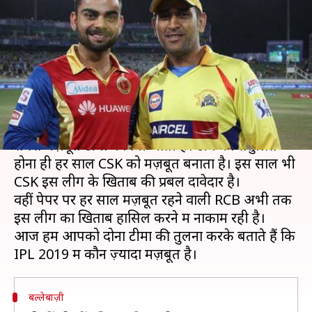
और रॉयल चैलेंजर्स बैंगलोर में कौन है
ज़्यादा मज़बूत
लेखन
Feb 15, 2019
12:54 pm
मोहम्मद वाहिद
क्या है खबर?
IPL के इतिहास में चेन्नई सुपर किंग्स (CSK) हर साल
सबसे मज़बूत टीमों में गिनी जाती है। टीम का संतुलित
होना ही हर साल CSK को मज़बूत बनाता है। इस साल भी
CSK इस लीग के खिताब की प्रबल दावेदार है।
वहीं पेपर पर हर साल मज़बूत रहने वाली RCB अभी तक
इस लीग का खिताब हासिल करने में नाकाम रही है।
आज हम आपको दोनों टीमों की तुलना करके बताते हैं कि
बल्लेबाज़ी