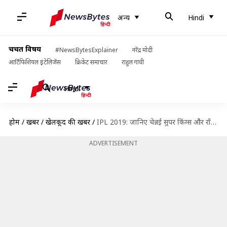
अन्य
Hindi
चर्चित विषय
#NewsBytesExplainer
नरेंद्र मोदी
आर्टिफिशियल इंटेलिजेंस
क्रिकेट समाचार
राहुल गांधी
Hindi
होम
/
खबरें
/
खेलकूद की खबरें
/
IPL 2019: जानिए चेन्नई सुपर किंग्स और रॉयल चैलेंजर्स बैंगलोर में कौन है ज़्यादा मज़बूत
ADVERTISEMENT