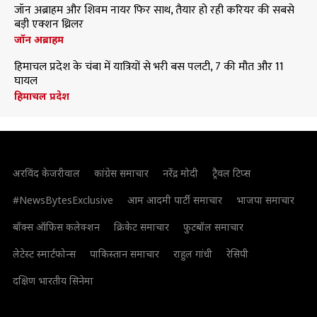
जॉन अब्राहम और शिवम नायर फिर साथ, तैयार हो रही करियर की सबसे
बड़ी एक्शन थ्रिलर
जॉन अब्राहम
हिमाचल प्रदेश के चंबा में यात्रियों से भरी बस पलटी, 7 की मौत और 11
घायल
हिमाचल प्रदेश
अरविंद केजरीवाल
कांग्रेस समाचार
नरेंद्र मोदी
ट्रैवल टिप्स
#NewsBytesExclusive
आम आदमी पार्टी समाचार
भाजपा समाचार
बॉक्स ऑफिस कलेक्शन
क्रिकेट समाचार
फुटबॉल समाचार
लेटेस्ट स्मार्टफोन्स
पाकिस्तान समाचार
राहुल गांधी
रेसिपी
दक्षिण भारतीय सिनेमा