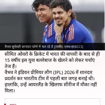
बोले भारतीय कप्तान श्रेयस अय्यर?
लेखन
Jun 30, 2026
09:34 pm
आदर्श कुमार
क्या है खबर?
भारतीय टीम के कप्तान
श्रेयस अय्यर
ने इंग्लैंड के खिलाफ
आगामी टी-20 सीरीज में
वैभव सूर्यवंशी
के डेब्यू को लेकर
वैभव सूर्यवंशी शानदार फॉर्म में चल रहे हैं (तस्वीर: एक्स/@BCCI)
फिलहाल अपने पत्ते नहीं खोले हैं।
सीमित ओवरों के क्रिकेट में भारत की वापसी के बाद से ही
15 वर्षीय इस युवा बल्लेबाज के खेलने को लेकर चर्चाएं
तेज हैं।
वैभव ने इंडियन प्रीमियर लीग (IPL) 2026 में शानदार
प्रदर्शन कर भारतीय टीम में पहली बार जगह बनाई थी।
हालांकि, उन्हें आयरलैंड के खिलाफ सीरीज में मौका नहीं