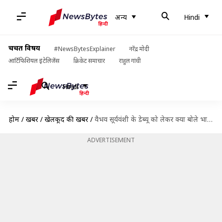
अन्य
Hindi
चर्चित विषय
#NewsBytesExplainer
नरेंद्र मोदी
आर्टिफिशियल इंटेलिजेंस
क्रिकेट समाचार
राहुल गांधी
Hindi
होम
/
खबरें
/
खेलकूद की खबरें
/
वैभव सूर्यवंशी के डेब्यू को लेकर क्या बोले भारतीय कप्तान श्रेयस अय्यर?
ADVERTISEMENT