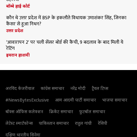
बॉम्बे हाई कोर्ट
कौन थे उत्तर प्रदेश में BSP के इकलौते विधायक उमाशंकर सिंह, जिनका
कैंसर से हुआ निधन?
उत्तर प्रदेश
'आवारापन 2' पर चली सेंसर बोर्ड की कैंची, 9 बदलाव के बाद मिली ये
रेटिंग
इमरान हाशमी
अरविंद केजरीवाल
कांग्रेस समाचार
नरेंद्र मोदी
ट्रैवल टिप्स
#NewsBytesExclusive
आम आदमी पार्टी समाचार
भाजपा समाचार
बॉक्स ऑफिस कलेक्शन
क्रिकेट समाचार
फुटबॉल समाचार
लेटेस्ट स्मार्टफोन्स
पाकिस्तान समाचार
राहुल गांधी
रेसिपी
दक्षिण भारतीय सिनेमा