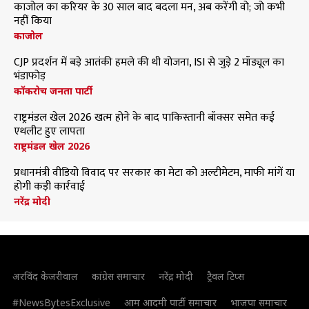
काजोल का करियर के 30 साल बाद बदला मन, अब करेंगी वो; जो कभी
नहीं किया
काजोल
CJP प्रदर्शन में बड़े आतंकी हमले की थी योजना, ISI से जुड़े 2 मॉड्यूल का
भंडाफोड़
कॉकरोच जनता पार्टी
राष्ट्रमंडल खेल 2026 खत्म होने के बाद पाकिस्तानी बॉक्सर समेत कई
एथलीट हुए लापता
राष्ट्रमंडल खेल 2026
प्रधानमंत्री वीडियो विवाद पर सरकार का मेटा को अल्टीमेटम, माफी मांगें या
होगी कड़ी कार्रवाई
नरेंद्र मोदी
अरविंद केजरीवाल
कांग्रेस समाचार
नरेंद्र मोदी
ट्रैवल टिप्स
#NewsBytesExclusive
आम आदमी पार्टी समाचार
भाजपा समाचार