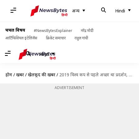
अन्य
Hindi
चर्चित विषय
#NewsBytesExplainer
नरेंद्र मोदी
आर्टिफिशियल इंटेलिजेंस
क्रिकेट समाचार
राहुल गांधी
Hindi
होम
/
खबरें
/
खेलकूद की खबरें
/
2019 विश्व कप से पहले अच्छा था प्रदर्शन, टीम में मिलनी चाहिए थी जगह- रहाणे
ADVERTISEMENT