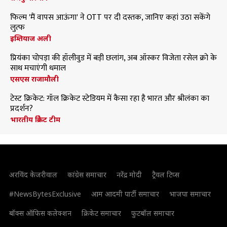
फिल्म 'मैं वापस आऊंगा' ने OTT पर दी दस्तक, जानिए कहां उठा सकेंगे
लुत्फ
इम्तियाज अली
प्रियंका चोपड़ा की हॉलीवुड में बड़ी छलांग, अब ऑस्कर विजेता रसेल क्रो के
साथ मचाएंगी धमाल
एसएस राजामौली
टेस्ट क्रिकेट: गॉल क्रिकेट स्टेडियम में कैसा रहा है भारत और श्रीलंका का
प्रदर्शन?
भारतीय क्रिकेट टीम
अरविंद केजरीवाल
कांग्रेस समाचार
नरेंद्र मोदी
ट्रैवल टिप्स
#NewsBytesExclusive
आम आदमी पार्टी समाचार
भाजपा समाचार
बॉक्स ऑफिस कलेक्शन
क्रिकेट समाचार
फुटबॉल समाचार