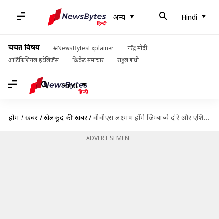
अन्य
Hindi
चर्चित विषय
#NewsBytesExplainer
नरेंद्र मोदी
आर्टिफिशियल इंटेलिजेंस
क्रिकेट समाचार
राहुल गांधी
Hindi
होम
/
खबरें
/
खेलकूद की खबरें
/
वीवीएस लक्ष्मण होंगे जिम्बाब्वे दौरे और एशियाई खेलों के लिए भारतीय टीम के कोच
ADVERTISEMENT