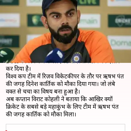
बताया, क्यों पंत की जगह कार्तिक को
मिला मौका
लेखन
May 15, 2019
07:15 pm
मोहम्मद वाहिद
क्या है खबर?
2019 विश्व कप का आगाज़ 30 मई से इंग्लैंड में होगा।
BCCI ने विश्व कप के लिए
15 सदस्यीय टीम
का ऐलान
कर दिया है।
विश्व कप टीम में रिज़र्व विकेटकीपर के तौर पर ऋषभ पंत
की जगह दिनेश कार्तिक को मौका दिया गया। जो लंबे
वक्त से चर्चा का विषय बना हुआ है।
अब कप्तान विराट कोहली ने बताया कि आखिर क्यों
क्रिकेट के सबसे बड़े महाकुंभ के लिए टीम में ऋषभ पंत