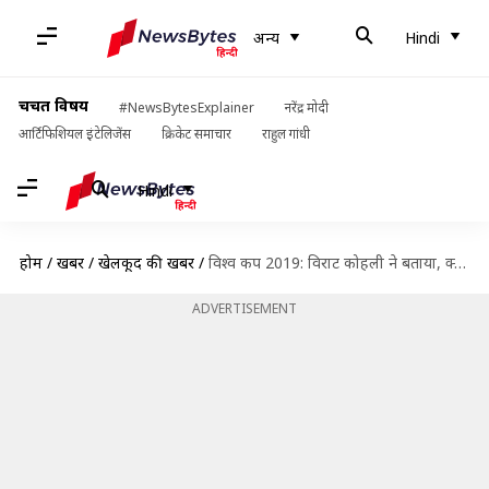
अन्य
Hindi
चर्चित विषय
#NewsBytesExplainer
नरेंद्र मोदी
आर्टिफिशियल इंटेलिजेंस
क्रिकेट समाचार
राहुल गांधी
Hindi
होम
/
खबरें
/
खेलकूद की खबरें
/
विश्व कप 2019: विराट कोहली ने बताया, क्यों पंत की जगह कार्तिक को मिला मौका
ADVERTISEMENT