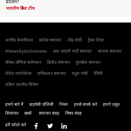
प्रदर्शन?
भारतीय क्रिकेट टीम
अरविंद केजरीवाल
कांग्रेस समाचार
नरेंद्र मोदी
ट्रैवल टिप्स
#NewsBytesExclusive
आम आदमी पार्टी समाचार
भाजपा समाचार
बॉक्स ऑफिस कलेक्शन
क्रिकेट समाचार
फुटबॉल समाचार
लेटेस्ट स्मार्टफोन्स
पाकिस्तान समाचार
राहुल गांधी
रेसिपी
दक्षिण भारतीय सिनेमा
हमारे बारे में
प्राइवेसी पॉलिसी
नियम
हमसे संपर्क करें
हमारे उसूल
शिकायत
खबरें
समाचार संग्रह
विषय संग्रह
हमें फॉलो करें