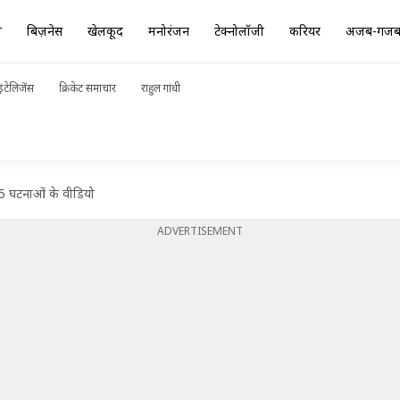
ा
बिज़नेस
खेलकूद
मनोरंजन
टेक्नोलॉजी
करियर
अजब-गज
ंटेलिजेंस
क्रिकेट समाचार
राहुल गांधी
-5 घटनाओं के वीडियो
ADVERTISEMENT