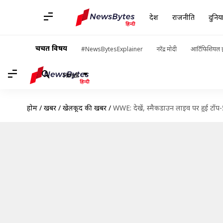
देश
राजनीति
दुनिय
चर्चित विषय
#NewsBytesExplainer
नरेंद्र मोदी
आर्टिफिशियल इ
Hindi
होम
/
खबरें
/
खेलकूद की खबरें
/
WWE: देखें, स्मैकडाउन लाइव पर हुई टॉप