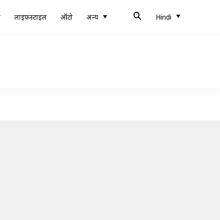
ब
लाइफस्टाइल
ऑटो
अन्य
Hindi