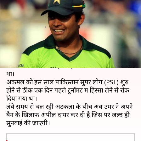
साल के बैन को चैलेंज, जल्द होगी
सुनवाई
लेखन
May 19, 2020
07:02 pm
Neeraj Pandey
क्या है खबर?
पाकिस्तान के बल्लेबाज उमर अकमल पर हाल ही में
पाकिस्तान क्रिकेट बोर्ड (PCB) ने तीन साल का बैन लगाया
था।
अकमल को इस साल पाकिस्तान सुपर लीग (PSL) शुरु
होने से ठीक एक दिन पहले टूर्नामेंट में हिस्सा लेने से रोक
दिया गया था।
लंबे समय से चल रही अटकलों के बीच अब उमर ने अपने
बैन के खिलाफ अपील दायर कर दी है जिस पर जल्द ही