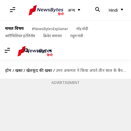
अन्य
Hindi
चर्चित विषय
#NewsBytesExplainer
नरेंद्र मोदी
आर्टिफिशियल इंटेलिजेंस
क्रिकेट समाचार
राहुल गांधी
Hindi
होम
/
खबरें
/
खेलकूद की खबरें
/
उमर अकमल ने किया अपने तीन साल के बैन को चैलेंज, जल्द होगी सुनवाई
ADVERTISEMENT