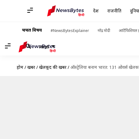
देश
राजनीति
दुनिय
चर्चित विषय
#NewsBytesExplainer
नरेंद्र मोदी
आर्टिफिशियल इ
Hindi
होम
/
खबरें
/
खेलकूद की खबरें
/
ऑस्ट्रेलिया बनाम भारत: 131 ओवर्स खेलकर भा