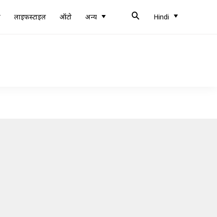
ब
लाइफस्टाइल
ऑटो
अन्य
Hindi