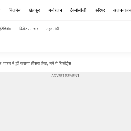
ा
बिज़नेस
खेलकूद
मनोरंजन
टेक्नोलॉजी
करियर
अजब-गज
ंटेलिजेंस
क्रिकेट समाचार
राहुल गांधी
रत ने ड्रॉ कराया तीसरा टेस्ट, बने ये रिकॉर्ड्स
ADVERTISEMENT