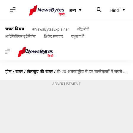
अन्य
Hindi
चर्चित विषय
#NewsBytesExplainer
नरेंद्र मोदी
आर्टिफिशियल इंटेलिजेंस
क्रिकेट समाचार
राहुल गांधी
Hindi
होम
/
खबरें
/
खेलकूद की खबरें
/
टी-20 अंतरराष्ट्रीय में इन बल्लेबाजों ने सबसे कम गेंदों में 100 छक्के लगाए
ADVERTISEMENT