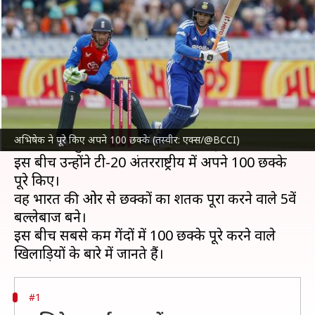
सबसे कम गेंदों में 100 छक्के लगाए
लेखन
Jul 02, 2026
02:41 pm
अंकित पसबोला
क्या है खबर?
भारतीय क्रिकेट टीम
के बल्लेबाज
अभिषेक शर्मा
ने इंग्लैंड
क्रिकेट टीम के खिलाफ पहले टी-20 में अर्धशतक लगाया।
अभिषेक ने पूरे किए अपने 100 छक्के (तस्वीर: एक्स/@BCCI)
हालांकि, ये मुकाबला बारिश के कारण रद्द हो गया।
इस बीच उन्होंने टी-20 अंतरराष्ट्रीय में अपने 100 छक्के
पूरे किए।
वह भारत की ओर से छक्कों का शतक पूरा करने वाले 5वें
बल्लेबाज बने।
इस बीच सबसे कम गेंदों में 100 छक्के पूरे करने वाले
#1