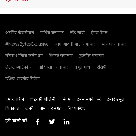
अरविंद केजरीवाल
कांग्रेस समाचार
नरेंद्र मोदी
ट्रैवल टिप्स
#NewsBytesExclusive
आम आदमी पार्टी समाचार
भाजपा समाचार
बॉक्स ऑफिस कलेक्शन
क्रिकेट समाचार
फुटबॉल समाचार
लेटेस्ट स्मार्टफोन्स
पाकिस्तान समाचार
राहुल गांधी
रेसिपी
दक्षिण भारतीय सिनेमा
हमारे बारे में
प्राइवेसी पॉलिसी
नियम
हमसे संपर्क करें
हमारे उसूल
शिकायत
खबरें
समाचार संग्रह
विषय संग्रह
हमें फॉलो करें